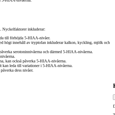
rka 5-HIAA-nivåerna.
. Nyckelfaktorer inkluderar:
da till förhöjda 5-HIAA-nivåer.
 högt innehåll av tryptofan inkluderar kalkon, kyckling, mjölk och
 påverka serotoninnivåerna och därmed 5-HIAA-nivåerna.
nivåerna.
erna, kan också påverka 5-HIAA-nivåerna.
t kan leda till variationer i 5-HIAA-nivåerna.
påverka dess nivåer.
T