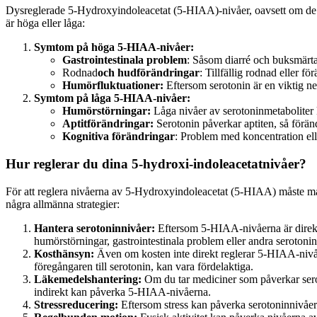
Dysreglerade 5-Hydroxyindoleacetat (5-HIAA)-nivåer, oavsett om de 
är höga eller låga:
Symtom på höga 5-HIAA-nivåer:
Gastrointestinala problem
:
Såsom
diarré och buksmärta
Rodnad
och hudförändringar
:
Tillfällig
rodnad eller för
Humörfluktuationer:
Eftersom
serotonin är en viktig 
Symtom på låga 5-HIAA-nivåer:
Humörstörningar:
Låga
nivåer av serotoninmetaboliter 
Aptitförändringar:
Serotonin
påverkar aptiten, så förä
Kognitiva förändringar
:
Problem
med koncentration elle
Hur reglerar du dina 5-hydroxi-indoleacetatnivåer?
För att reglera nivåerna av 5-Hydroxyindoleacetat (5-HIAA) måste ma
några allmänna strategier:
Hantera serotoninnivåer:
Eftersom
5-HIAA-nivåerna är direkt 
humörstörningar, gastrointestinala problem eller andra serotoninr
Kosthänsyn:
Även
om kosten inte direkt reglerar 5-HIAA-nivå
föregångaren till serotonin, kan vara fördelaktiga.
Läkemedelshantering:
Om
du tar mediciner som påverkar ser
indirekt kan påverka 5-HIAA-nivåerna.
Stressreducering:
Eftersom
stress kan påverka serotoninnivåer