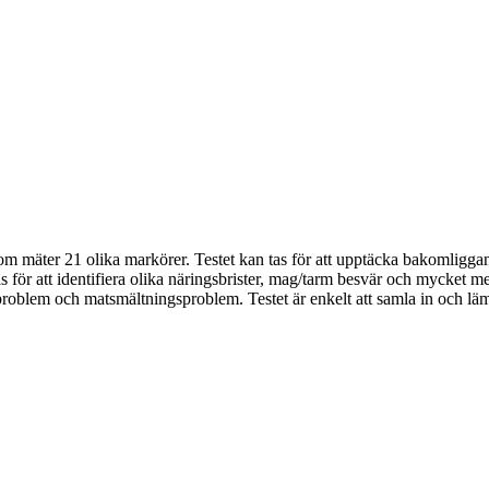
som mäter 21 olika markörer. Testet kan tas för att upptäcka bakomliggan
 för att identifiera olika näringsbrister, mag/tarm besvär och mycket mer
oblem och matsmältningsproblem. Testet är enkelt att samla in och lämp