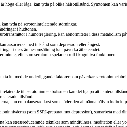
är höga eller låga, kan tyda på olika hälsotillstånd. Symtomen kan v
 kan tyda på serotoninrelaterade störningar.
ändringar i hudtonen.
neurotransmittor i humörreglering, kan abnormiteter i dess metabolism p
kan associeras med tillstånd som depression eller ångest.
ndringar i dess ämnesomsättning kan påverka ätbeteendet.
r minne, eftersom serotonin spelar en roll i kognitiva funktioner.
n ta itu med de underliggande faktorer som påverkar serotoninmetabol
relaterade till serotoninmetabolismen kan det hjälpa att hantera tillst
elaterade tillstånd.
erna, kan en balanserad kost som stöder den allmänna hälsan indirekt 
otoninnivåerna (som SSRI-preparat mot depression), samarbeta med din v
na kan stressreducerande tekniker som mindfulness, meditation eller yoga 