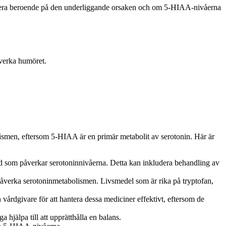
ariera beroende på den underliggande orsaken och om 5-HIAA-nivåerna
åverka humöret.
ismen, eftersom 5-HIAA är en primär metabolit av serotonin. Här är
ånd som påverkar serotoninnivåerna. Detta kan inkludera behandling av
påverka serotoninmetabolismen. Livsmedel som är rika på tryptofan,
årdgivare för att hantera dessa mediciner effektivt, eftersom de
hjälpa till att upprätthålla en balans.