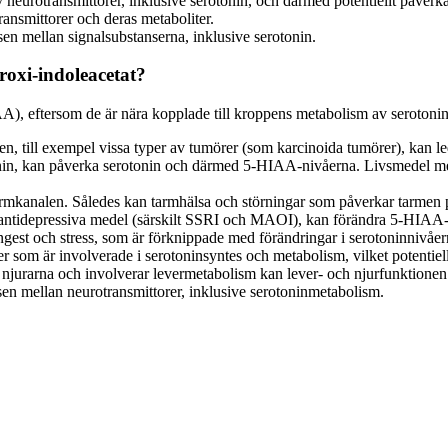
v neurotransmittorer, inklusive serotonin, och därmed potentiellt påve
transmittorer och deras metaboliter.
sen mellan signalsubstanserna, inklusive serotonin.
roxi-indoleacetat?
), eftersom de är nära kopplade till kroppens metabolism av serotonin
n, till exempel vissa typer av tumörer (som karcinoida tumörer), kan le
tonin, kan påverka serotonin och därmed 5-HIAA-nivåerna. Livsmedel med
rmkanalen. Således kan tarmhälsa och störningar som påverkar tarmen
. antidepressiva medel (särskilt SSRI och MAOI), kan förändra 5-HIAA-
ngest och stress, som är förknippade med förändringar i serotoninnivå
 som är involverade i serotoninsyntes och metabolism, vilket potentiell
urarna och involverar levermetabolism kan lever- och njurfunktionen 
en mellan neurotransmittorer, inklusive serotoninmetabolism.