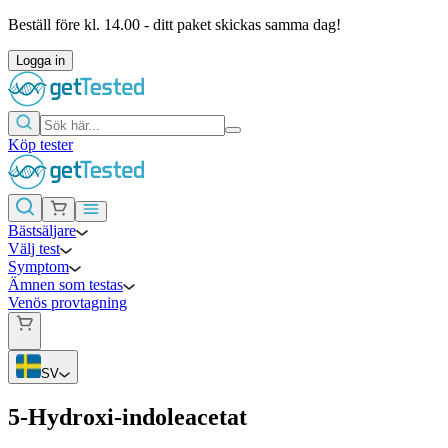
Beställ före kl. 14.00 - ditt paket skickas samma dag!
Logga in
Köp tester
Bästsäljare
Välj test
Symptom
Ämnen som testas
Venös provtagning
SV
5-Hydroxi-indoleacetat