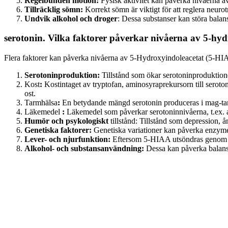
Regelbunden motion:
Fysisk
aktivitet kan påverka nivåerna a
Tillräcklig sömn:
Korrekt
sömn är viktigt för att reglera neuro
Undvik alkohol och droger
:
Dessa
substanser kan störa balan
serotonin. Vilka faktorer påverkar nivåerna av 5-hyd
Flera faktorer kan påverka nivåerna av 5-Hydroxyindoleacetat (5-HIAA
Serotoninproduktion:
Tillstånd
som ökar serotoninproduktione
Kost
:
Kostintaget
av tryptofan, aminosyraprekursorn till sero
ost.
Tarmhälsa
:
En
betydande mängd serotonin produceras i mag-ta
Läkemedel
:
Läkemedel
som påverkar serotoninnivåerna, t.ex
Humör och psykologiskt
tillstånd:
Tillstånd
som depression, å
Genetiska faktorer:
Genetiska
variationer kan påverka enzymer
Lever- och njurfunktion:
Eftersom
5-HIAA utsöndras genom nj
Alkohol- och substansanvändning:
Dessa
kan påverka balans