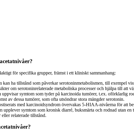
eacetatnivåer?
ktigt för specifika grupper, främst i ett kliniskt sammanhang:
 kan ha tillstånd som påverkar serotoninmetabolismen, till exempel vis
ter om serotoninrelaterade metaboliska processer och hjälpa till att vä
 uppvisar symtom som tyder på karcinoida tumörer, t.ex. oförklarlig ro
st av dessa tumörer, som ofta utsöndrar stora mängder serotonin.
ostiserats med karcinoidsyndrom övervakas 5-HIAA-nivåerna för att be
m upplever symtom som kronisk diarré, buksmärta och rodnad utan en 
ller relaterade tillstånd.
cetatnivåer?