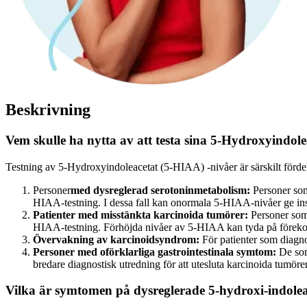
Beskrivning
Vem skulle ha nytta av att testa sina 5-Hydroxyindol
Testning av 5-Hydroxyindoleacetat (5-HIAA) -nivåer är särskilt fördela
Personer
med dysreglerad serotoninmetabolism:
Personer
som
HIAA-testning. I dessa fall kan onormala 5-HIAA-nivåer ge insik
Patienter med misstänkta karcinoida tumörer:
Personer
som
HIAA-testning. Förhöjda nivåer av 5-HIAA kan tyda på förekom
Övervakning av karcinoidsyndrom:
För
patienter som diagn
Personer med oförklarliga gastrointestinala symtom:
De
so
bredare diagnostisk utredning för att utesluta karcinoida tumörer e
Vilka är symtomen på dysreglerade 5-hydroxi-indolea