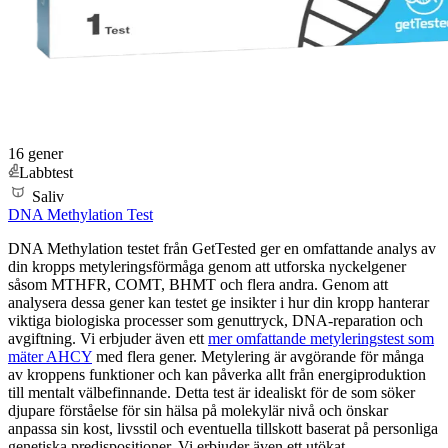
16 gener
Labbtest
Saliv
DNA Methylation Test
DNA Methylation testet från GetTested ger en omfattande analys av
din kropps metyleringsförmåga genom att utforska nyckelgener
såsom MTHFR, COMT, BHMT och flera andra. Genom att
analysera dessa gener kan testet ge insikter i hur din kropp hanterar
viktiga biologiska processer som genuttryck, DNA-reparation och
avgiftning. Vi erbjuder även ett
mer omfattande metyleringstest som
mäter AHCY
med flera gener. Metylering är avgörande för många
av kroppens funktioner och kan påverka allt från energiproduktion
till mentalt välbefinnande. Detta test är idealiskt för de som söker
djupare förståelse för sin hälsa på molekylär nivå och önskar
anpassa sin kost, livsstil och eventuella tillskott baserat på personliga
genetiska predispositioner. Vi erbjuder även ett utökat