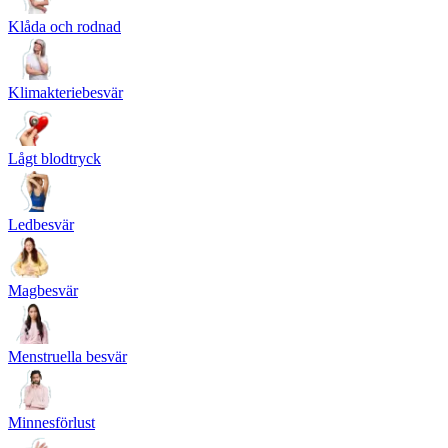
Klåda och rodnad
Klimakteriebesvär
Lågt blodtryck
Ledbesvär
Magbesvär
Menstruella besvär
Minnesförlust