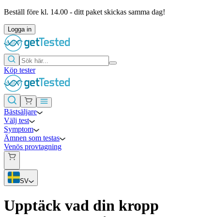
Beställ före kl. 14.00 - ditt paket skickas samma dag!
Logga in
Köp tester
Bästsäljare
Välj test
Symptom
Ämnen som testas
Venös provtagning
SV
Upptäck vad
din kropp