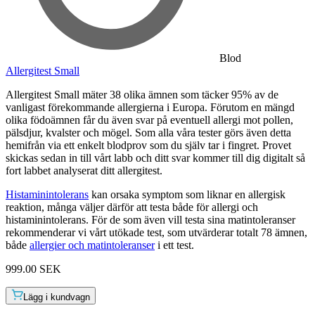
Blod
Allergitest Small
Allergitest Small mäter 38 olika ämnen som täcker 95% av de
vanligast förekommande allergierna i Europa. Förutom en mängd
olika födoämnen får du även svar på eventuell allergi mot pollen,
pälsdjur, kvalster och mögel. Som alla våra tester görs även detta
hemifrån via ett enkelt blodprov som du själv tar i fingret. Provet
skickas sedan in till vårt labb och ditt svar kommer till dig digitalt så
fort labbet analyserat ditt allergitest.
H
istaminintolerans
kan orsaka symptom som liknar en allergisk
reaktion, många väljer därför att testa både för allergi och
histaminintolerans. För de som även vill testa sina matintoleranser
rekommenderar vi vårt utökade test, som utvärderar totalt 78 ämnen,
både
allergier och matintoleranser
i ett test.
999.00 SEK
Lägg i kundvagn