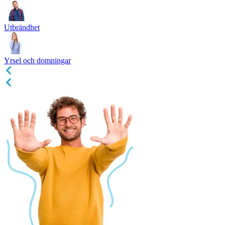
Utbrändhet
Yrsel och domningar