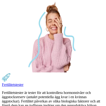
Fertilitetstester
Fertilitetstester är tester för att kontrollera hormonnivåer och
äggstocksreserv (antalet potentiella ägg kvar i en kvinnas
äggstockar). Fertilitet påverkas av olika biologiska faktorer och att
förstå dem kan ge tydligare insikter om den reproduktiva hälsan.