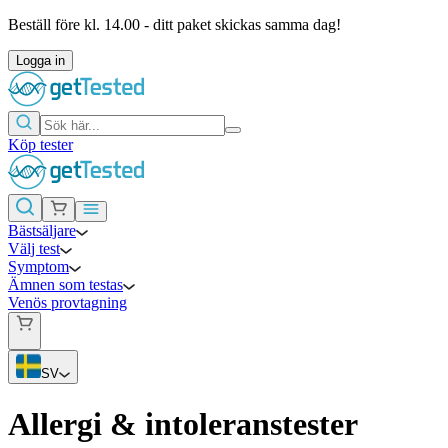
Beställ före kl. 14.00 - ditt paket skickas samma dag!
Logga in
Köp tester
Bästsäljare
Välj test
Symptom
Ämnen som testas
Venös provtagning
SV
Allergi & intoleranstester