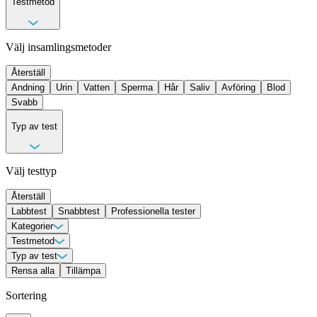
Testmetod
Välj insamlingsmetoder
Återställ
Andning
Urin
Vatten
Sperma
Hår
Saliv
Avföring
Blod
Svabb
Typ av test
Välj testtyp
Återställ
Labbtest
Snabbtest
Professionella tester
Kategorier
Allergi & intoleranstester
Testmetod
Cancermarkörer
DNA-tester
Fertilitetstester
Andning
Typ av test
Avföring
Hälsomarkörer
Blod
Hår
Hormontester
Saliv
Sperma
Infektionstester
Svabb
Urin
Longevity tester
Vatten
Labbtest
Rensa alla
Professionella tester
Tillämpa
Mag/tarmtester
Snabbtest
Näringstester
Övriga hälsotester
Signalsubstanstester
STI-tester
Sortering