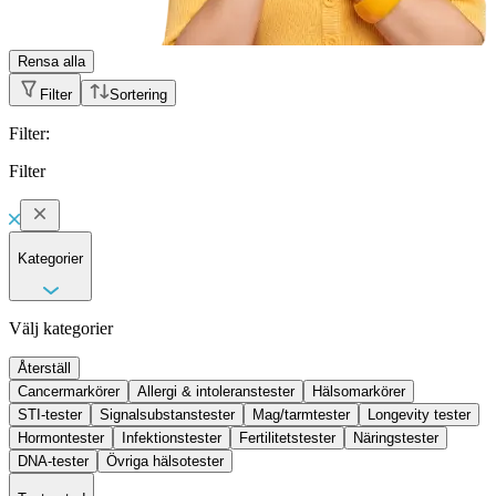
Rensa alla
Filter
Sortering
Filter
:
Filter
Kategorier
Välj kategorier
Återställ
Cancermarkörer
Allergi & intoleranstester
Hälsomarkörer
STI-tester
Signalsubstanstester
Mag/tarmtester
Longevity tester
Hormontester
Infektionstester
Fertilitetstester
Näringstester
DNA-tester
Övriga hälsotester