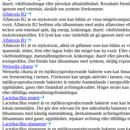
diarré, viktförändringar eller påverkat allmäntillstånd. Resultatet fö
igenom med veterinär, särskilt om symtom förekommer.
Aflatoxin B2
Aflatoxin B2 är en mykotoxin som kan bildas av vissa mögelsvampar, särs
vuxit. Aflatoxin B2 bedöms ofta tillsammans med andra aflatoxiner eft
tecken som minskad aptit, låg energi, kräkningar, diarré, viktförändri
mykotoxinprofilen. Ett fynd kan vara värdefullt att gå igenom med ve
Aflatoxin B1
Aflatoxin B1 är en mykotoxin, alltså ett giftämne som kan bildas av vis
spannmål, nötter, frön eller lagrat foder där mögel kan ha vuxit. Efter
viktförändringar, matsmältningsbesvär, kräkningar, diarré eller påverkat
toxinprofilen. Det förstås bäst tillsammans med symtom, möjlig expone
Weissella cibaria
Weissella cibaria är en mjölksyraproducerande bakterie som kan finn
om fermentering i tarmen. Förekomst kan spegla aktivitet i tarmen, ex
mjölksyraproducerande bakterier är mindre framträdande i tarmprofile
uppblåsthet, gaser eller förändrad avföringskvalitet. Högre nivåer kan
eller tillfälliga matsmältningsförändringar.
Lactobacillus reuteri
Lactobacillus reuteri är en mjölksyraproducerande bakterie som kan le
lokala tarmmiljön. Det gör den relevant för den mikrobiella balansen nä
tillsammans med känslig matsmältning, återkommande avföringsförändri
tillsammans med gaser, uppblåsthet, mjukare avföring eller tillfälliga
Lactobacillus plantarum
Lactobacillus plantarum är en mjölksyraproducerande bakterie som kan 