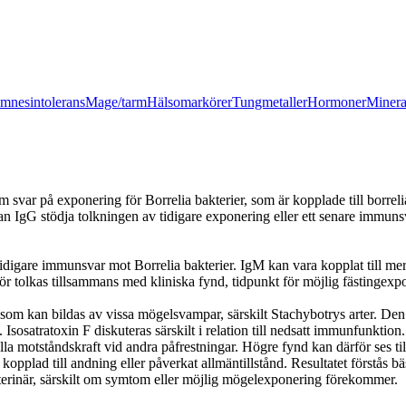
mnesintolerans
Mage/tarm
Hälsomarkörer
Tungmetaller
Hormoner
Minera
svar på exponering för Borrelia bakterier, som är kopplade till borreli
 kan IgG stödja tolkningen av tidigare exponering eller ett senare immu
tidigare immunsvar mot Borrelia bakterier. IgM kan vara kopplat till me
t bör tolkas tillsammans med kliniska fynd, tidpunkt för möjlig fästinge
 som kan bildas av vissa mögelsvampar, särskilt Stachybotrys arter. De
 Isosatratoxin F diskuteras särskilt i relation till nedsatt immunfunktio
ehålla motståndskraft vid andra påfrestningar. Högre fynd kan därför ses
n kopplad till andning eller påverkat allmäntillstånd. Resultatet först
terinär, särskilt om symtom eller möjlig mögelexponering förekommer.