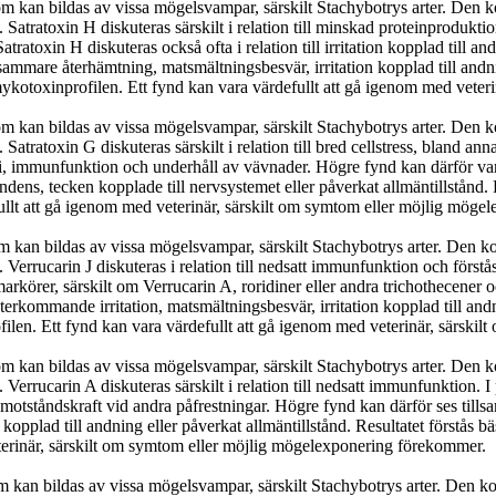
m kan bildas av vissa mögelsvampar, särskilt Stachybotrys arter. Den k
. Satratoxin H diskuteras särskilt i relation till minskad proteinprodukti
atoxin H diskuteras också ofta i relation till irritation kopplad till 
ammare återhämtning, matsmältningsbesvär, irritation kopplad till andning
otoxinprofilen. Ett fynd kan vara värdefullt att gå igenom med veter
m kan bildas av vissa mögelsvampar, särskilt Stachybotrys arter. Den k
Satratoxin G diskuteras särskilt i relation till bred cellstress, bland ann
gi, immunfunktion och underhåll av vävnader. Högre fynd kan därför vara
ens, tecken kopplade till nervsystemet eller påverkat allmäntillstånd.
llt att gå igenom med veterinär, särskilt om symtom eller möjlig möge
m kan bildas av vissa mögelsvampar, särskilt Stachybotrys arter. Den k
t. Verrucarin J diskuteras i relation till nedsatt immunfunktion och förs
arkörer, särskilt om Verrucarin A, roridiner eller andra trichothecene
rkommande irritation, matsmältningsbesvär, irritation kopplad till andni
en. Ett fynd kan vara värdefullt att gå igenom med veterinär, särski
m kan bildas av vissa mögelsvampar, särskilt Stachybotrys arter. Den k
. Verrucarin A diskuteras särskilt i relation till nedsatt immunfunktion. 
lla motståndskraft vid andra påfrestningar. Högre fynd kan därför ses ti
n kopplad till andning eller påverkat allmäntillstånd. Resultatet först
terinär, särskilt om symtom eller möjlig mögelexponering förekommer.
 kan bildas av vissa mögelsvampar, särskilt Stachybotrys arter. Den ko