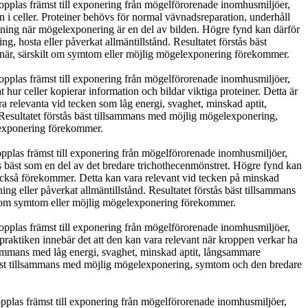
opplas främst till exponering från mögelförorenade inomhusmiljöer,
on i celler. Proteiner behövs för normal vävnadsreparation, underhåll
andning när mögelexponering är en del av bilden. Högre fynd kan därför
, hosta eller påverkat allmäntillstånd. Resultatet förstås bäst
inär, särskilt om symtom eller möjlig mögelexponering förekommer.
opplas främst till exponering från mögelförorenade inomhusmiljöer,
at hur celler kopierar information och bildar viktiga proteiner. Detta är
 relevanta vid tecken som låg energi, svaghet, minskad aptit,
 Resultatet förstås bäst tillsammans med möjlig mögelexponering,
lexponering förekommer.
opplas främst till exponering från mögelförorenade inomhusmiljöer,
tås bäst som en del av det bredare trichothecenmönstret. Högre fynd kan
r också förekommer. Detta kan vara relevant vid tecken på minskad
ng eller påverkat allmäntillstånd. Resultatet förstås bäst tillsammans
lt om symtom eller möjlig mögelexponering förekommer.
opplas främst till exponering från mögelförorenade inomhusmiljöer,
I praktiken innebär det att den kan vara relevant när kroppen verkar ha
llsammans med låg energi, svaghet, minskad aptit, långsammare
ås bäst tillsammans med möjlig mögelexponering, symtom och den bredare
pplas främst till exponering från mögelförorenade inomhusmiljöer,