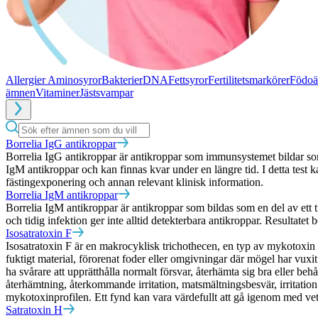
Allergier
Aminosyror
Bakterier
DNA
Fettsyror
Fertilitetsmarkörer
Födoä
ämnen
Vitaminer
Jästsvampar
Borrelia IgG antikroppar
Borrelia IgG antikroppar är antikroppar som immunsystemet bildar som 
IgM antikroppar och kan finnas kvar under en längre tid. I detta test
fästingexponering och annan relevant klinisk information.
Borrelia IgM antikroppar
Borrelia IgM antikroppar är antikroppar som bildas som en del av ett 
och tidig infektion ger inte alltid detekterbara antikroppar. Resultate
Isosatratoxin F
Isosatratoxin F är en makrocyklisk trichothecen, en typ av mykotoxin
fuktigt material, förorenat foder eller omgivningar där mögel har vuxit.
ha svårare att upprätthålla normalt försvar, återhämta sig bra eller b
återhämtning, återkommande irritation, matsmältningsbesvär, irritatio
mykotoxinprofilen. Ett fynd kan vara värdefullt att gå igenom med ve
Satratoxin H