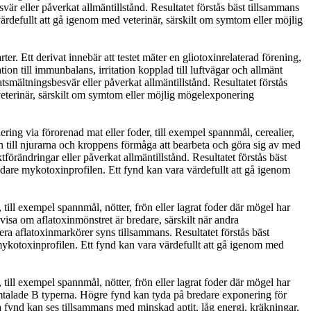
svär eller påverkat allmäntillstånd. Resultatet förstås bäst tillsammans
rdefullt att gå igenom med veterinär, särskilt om symtom eller möjlig
r. Ett derivat innebär att testet mäter en gliotoxinrelaterad förening,
tion till immunbalans, irritation kopplad till luftvägar och allmänt
smältningsbesvär eller påverkat allmäntillstånd. Resultatet förstås
eterinär, särskilt om symtom eller möjlig mögelexponering
ing via förorenad mat eller foder, till exempel spannmål, cerealier,
ion till njurarna och kroppens förmåga att bearbeta och göra sig av med
örändringar eller påverkat allmäntillstånd. Resultatet förstås bäst
dare mykotoxinprofilen. Ett fynd kan vara värdefullt att gå igenom
till exempel spannmål, nötter, frön eller lagrat foder där mögel har
visa om aflatoxinmönstret är bredare, särskilt när andra
ra aflatoxinmarkörer syns tillsammans. Resultatet förstås bäst
mykotoxinprofilen. Ett fynd kan vara värdefullt att gå igenom med
till exempel spannmål, nötter, frön eller lagrat foder där mögel har
 omtalade B typerna. Högre fynd kan tyda på bredare exponering för
a fynd kan ses tillsammans med minskad aptit, låg energi, kräkningar,