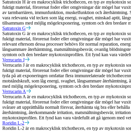
Satratoxin H är en makrocyklisk trichothecen, en typ av mykotoxin so
fuktigt material, förorenat foder eller omgivningar där mögel har vuxit
av tarmbarriären, immunfunktion, muskelfunktion och återhämtning. Satr
vara relevanta vid tecken som låg energi, svaghet, minskad aptit, långs
tillsammans med möjlig mögelexponering, symtom och den bredare myk
Satratoxin G
Satratoxin G är en makrocyklisk trichothecen, en typ av mykotoxin so
fuktigt material, förorenat foder eller omgivningar där mögel har vuxit. 
relevant eftersom dessa processer behövs för normal reparation, ener
långsammare återhämtning, matsmältningsbesvär, ovanlig blödningstend
symtom och den bredare mykotoxinprofilen. Ett fynd kan vara värdefu
Verrucarin J
Verrucarin J är en makrocyklisk trichothecen, en typ av mykotoxin so
fuktigt material, förorenat foder eller omgivningar där mögel har vuxi
tyda på att exponeringen omfattar flera immunrelaterade trichothecenm
motståndskraft, som låg energi, svaghet, långsammare återhämtning, åte
med möjlig mögelexponering, symtom och den bredare mykotoxinprofil
Verrucarin A
Verrucarin A är en makrocyklisk trichothecen, en typ av mykotoxin so
fuktigt material, förorenat foder eller omgivningar där mögel har vuxit
svårare att upprätthålla normalt försvar, återhämta sig bra eller behå
återhämtning, återkommande irritation, matsmältningsbesvär, irritatio
mykotoxinprofilen. Ett fynd kan vara värdefullt att gå igenom med ve
Roridin L-2
Roridin L-2 är en makrocyklisk trichothecen, en typ av mykotoxin som