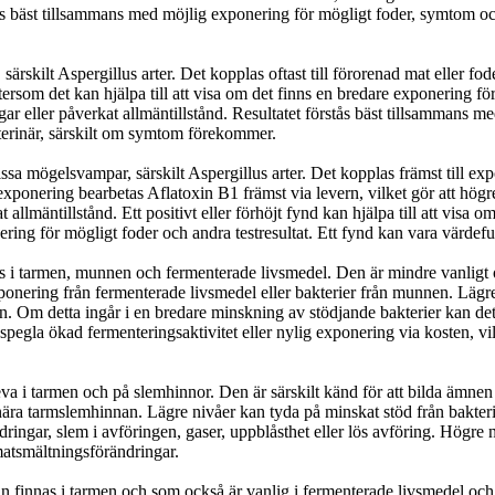
rstås bäst tillsammans med möjlig exponering för mögligt foder, symtom o
kilt Aspergillus arter. Det kopplas oftast till förorenad mat eller foder
ersom det kan hjälpa till att visa om det finns en bredare exponering f
ngar eller påverkat allmäntillstånd. Resultatet förstås bäst tillsammans
terinär, särskilt om symtom förekommer.
sa mögelsvampar, särskilt Aspergillus arter. Det kopplas främst till exp
 exponering bearbetas Aflatoxin B1 främst via levern, vilket gör att hög
 allmäntillstånd. Ett positivt eller förhöjt fynd kan hjälpa till att vis
ring för mögligt foder och andra testresultat. Ett fynd kan vara värdef
as i tarmen, munnen och fermenterade livsmedel. Den är mindre vanligt
ponering från fermenterade livsmedel eller bakterier från munnen. Lägre
n. Om detta ingår i en bredare minskning av stödjande bakterier kan d
 spegla ökad fermenteringsaktivitet eller nylig exponering via kosten, v
va i tarmen och på slemhinnor. Den är särskilt känd för att bilda ämnen
ra tarmslemhinnan. Lägre nivåer kan tyda på minskat stöd från bakterier 
ngar, slem i avföringen, gaser, uppblåsthet eller lös avföring. Högre 
 matsmältningsförändringar.
finnas i tarmen och som också är vanlig i fermenterade livsmedel och v