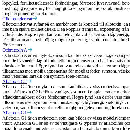
löpcykel, fertilitetsrelaterade förändringar, förstorad juvervävnad, bet
med möjlig exponering för mögligt foder, symtom, reproduktionshistor
mögelexponering förekommer.
Gliotoxinderivat
Gliotoxinderivat syftar på en markör som är kopplad till gliotoxin, en 
inte bara själva toxinet direkt. Den kopplas främst till exponering från 
välmående. Högre fynd kan vara relevanta vid tecken som låg energi, mi
bäst tillsammans med möjlig mögelexponering, symtom och den bredare
förekommer.
Ochratoxin A
Ochratoxin A är en mykotoxin som kan bildas av vissa mögelsvampar, sär
torkade livsmedel, lagrat foder eller ingredienser som har förvarats i 
oönskade ämnen. Högre fynd kan vara relevanta vid tecken som låg energ
tillsammans med möjlig exponering för mögligt foder, symtom, vätskest
med veterinär, särskilt om symtom förekommer.
Aflatoxin G2
Aflatoxin G2 är en mykotoxin som kan bildas av vissa mögelsvampar, särs
vuxit. Aflatoxin G2 bedöms vanligtvis som en kompletterande markör ino
aflatoxinmarkörer också förekommer. Högre fynd kan därför vara mest re
tillsammans med symtom som minskad aptit, låg energi, kräkningar, dia
veterinär, särskilt om symtom eller möjlig mögelexponering förekomm
Aflatoxin G1
Aflatoxin G1 är en mykotoxin som kan bildas av vissa mögelsvampar, särs
vuxit. Aflatoxin G1 är en av de viktigaste G typerna av aflatoxiner o
mögelförorenade ingredienser, särskilt om flera aflatoxinmarkörer före