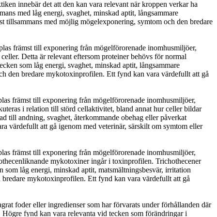
aktiken innebär det att den kan vara relevant när kroppen verkar ha
sammans med låg energi, svaghet, minskad aptit, långsammare
ås bäst tillsammans med möjlig mögelexponering, symtom och den bredare
plas främst till exponering från mögelförorenade inomhusmiljöer,
i celler. Detta är relevant eftersom proteiner behövs för normal
tecken som låg energi, svaghet, minskad aptit, långsammare
h den bredare mykotoxinprofilen. Ett fynd kan vara värdefullt att gå
las främst till exponering från mögelförorenade inomhusmiljöer,
ras i relation till störd cellaktivitet, bland annat hur celler bildar
lad till andning, svaghet, återkommande obehag eller påverkat
a värdefullt att gå igenom med veterinär, särskilt om symtom eller
las främst till exponering från mögelförorenade inomhusmiljöer,
chothecenliknande mykotoxiner ingår i toxinprofilen. Trichothecener
n som låg energi, minskad aptit, matsmältningsbesvär, irritation
 bredare mykotoxinprofilen. Ett fynd kan vara värdefullt att gå
rat foder eller ingredienser som har förvarats under förhållanden där
n. Högre fynd kan vara relevanta vid tecken som förändringar i