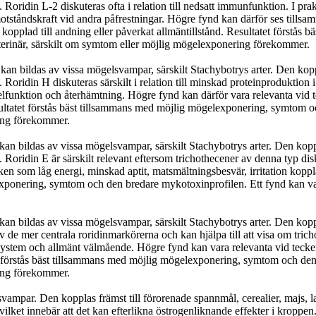
. Roridin L-2 diskuteras ofta i relation till nedsatt immunfunktion. I pr
 motståndskraft vid andra påfrestningar. Högre fynd kan därför ses till
n kopplad till andning eller påverkat allmäntillstånd. Resultatet först
terinär, särskilt om symtom eller möjlig mögelexponering förekommer.
an bildas av vissa mögelsvampar, särskilt Stachybotrys arter. Den kop
 Roridin H diskuteras särskilt i relation till minskad proteinproduktion 
lfunktion och återhämtning. Högre fynd kan därför vara relevanta vid 
ultatet förstås bäst tillsammans med möjlig mögelexponering, symtom oc
ing förekommer.
an bildas av vissa mögelsvampar, särskilt Stachybotrys arter. Den kopp
Roridin E är särskilt relevant eftersom trichothecener av denna typ diskute
ken som låg energi, minskad aptit, matsmältningsbesvär, irritation kopp
exponering, symtom och den bredare mykotoxinprofilen. Ett fynd kan var
an bildas av vissa mögelsvampar, särskilt Stachybotrys arter. Den kopp
av de mer centrala roridinmarkörerna och kan hjälpa till att visa om tri
de system och allmänt välmående. Högre fynd kan vara relevanta vid tecke
tet förstås bäst tillsammans med möjlig mögelexponering, symtom och den
ing förekommer.
par. Den kopplas främst till förorenade spannmål, cerealier, majs, lag
ilket innebär att det kan efterlikna östrogenliknande effekter i kroppe