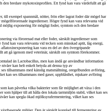
ch den bredare mykotoxinprofilen. Ett fynd kan vara värdefullt att gå
, till exempel spannmål, nötter, frön eller lagrat foder där mögel har
ör mögelförorenade ingredienser. Högre fynd kan vara relevanta vid
 med möjlig exponering för mögligt foder, symtom och den bredare
onering via förorenad mat eller foder, särskilt ingredienser som
re fynd kan vara relevanta vid tecken som minskad aptit, låg energi,
a om aflatoxinexponering kan vara en del av den övergripande
ullt att gå igenom med veterinär, särskilt om symtom förekommer.
 omtalad än Lactobacillus, men kan ändå ge användbar information
 nivåer kan helt enkelt betyda att denna typ av
et ses tillsammans med känslig matsmältning, oregelbunden avföring,
ilket kan ses tillsammans med gaser, uppblåsthet, mjukare avföring
 som kan påverka vilka bakterier som får möjlighet att växa i den
som hjälper till att hålla den lokala tarmmiljön stabil, vilket kan ses
nivåer kan spegla ökad mjölksyrafermentering, vilket kan ses
äxtbaserade miljöer. Den är särskilt kopplad till fermentering av