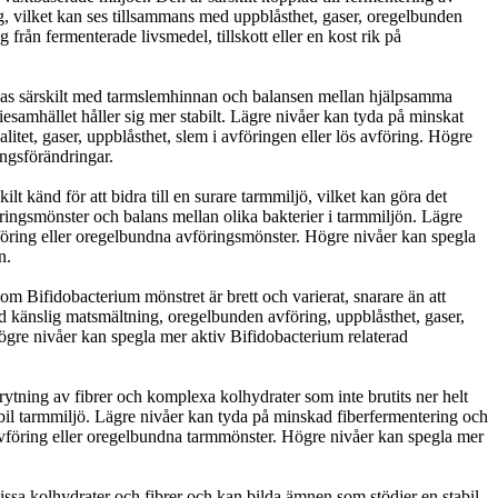
ng, vilket kan ses tillsammans med uppblåsthet, gaser, oregelbunden
från fermenterade livsmedel, tillskott eller en kost rik på
ppas särskilt med tarmslemhinnan och balansen mellan hjälpsamma
riesamhället håller sig mer stabilt. Lägre nivåer kan tyda på minskat
tet, gaser, uppblåsthet, slem i avföringen eller lös avföring. Högre
ingsförändringar.
t känd för att bidra till en surare tarmmiljö, vilket kan göra det
ringsmönster och balans mellan olika bakterier i tarmmiljön. Lägre
föring eller oregelbundna avföringsmönster. Högre nivåer kan spegla
n.
m Bifidobacterium mönstret är brett och varierat, snarare än att
d känslig matsmältning, oregelbunden avföring, uppblåsthet, gaser,
högre nivåer kan spegla mer aktiv Bifidobacterium relaterad
tning av fibrer och komplexa kolhydrater som inte brutits ner helt
bil tarmmiljö. Lägre nivåer kan tyda på minskad fiberfermentering och
 avföring eller oregelbundna tarmmönster. Högre nivåer kan spegla mer
issa kolhydrater och fibrer och kan bilda ämnen som stödjer en stabil