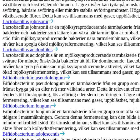
växtfibrer och kostrelaterade ämnen. Lägre nivåer kan tyda på minskad
avföring, hårdare avföring eller mindre stabila avföringsmönster. Högre
växtbaserade fibrer. Detta kan ses tillsammans med gaser, uppblåsthet, 
Lactobacillus johnsonii
Lactobacillus johnsonii är en mjölksyraproducerande tarmbakterie fr
bakterier och bakterier som lättare kan växa när tarmmiljön är rubbad. 
stöd från mjölksyraproducerande bakterier nära tarmslemhinnan, vilket
nivåer kan spegla ökad mjölksyrafermentering, vilket kan ses tillsamma
Lactobacillus acidophilus
Lactobacillus acidophilus är en mjölksyraproducerande tarmbakterie från
svårare för mindre önskvärda bakterier att bli för dominerande. Lact
nivåer kan tyda på minskad mjölksyraproducerande aktivitet, vilket k
ökad mjölksyrafermentering, vilket kan ses tillsammans med gaser, uppb
Bifidobacterium pseudolongum
Bifidobacterium pseudolongum är en tarmbakterie från en grupp som oft
främst bygga på en eller två mer välkända arter. Detta är relevant ef
tendens till förstoppning, lös avföring eller slem i avföringen. Lägr
fermentering, vilket kan ses tillsammans med gaser, uppblåsthet, mjuk
Bifidobacterium longum
Bifidobacterium longum är en tarmbakterie från en grupp som ofta kop
tidigare i matsmältningen. Genom denna fermentering kan den bilda äm
mindre mikrobiellt stöd för tarmslemhinnan, vilket kan ses tillsamman
aktiv fiber och kolhydratfermentering, vilket kan ses tillsammans med 
Bifidobacterium adolescentis
Bifidobacterium adolescentis är en tarmbakterie från en grupp som ofta