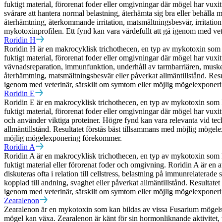
fuktigt material, förorenat foder eller omgivningar där mögel har vuxit
svårare att hantera normal belastning, återhämta sig bra eller behålla
återhämtning, återkommande irritation, matsmältningsbesvär, irritatio
mykotoxinprofilen. Ett fynd kan vara värdefullt att gå igenom med ve
Roridin H
Roridin H är en makrocyklisk trichothecen, en typ av mykotoxin som k
fuktigt material, förorenat foder eller omgivningar där mögel har vuxit.
vävnadsreparation, immunfunktion, underhåll av tarmbarriären, muske
återhämtning, matsmältningsbesvär eller påverkat allmäntillstånd. Res
igenom med veterinär, särskilt om symtom eller möjlig mögelexponer
Roridin E
Roridin E är en makrocyklisk trichothecen, en typ av mykotoxin som k
fuktigt material, förorenat foder eller omgivningar där mögel har vuxit. 
och använder viktiga proteiner. Högre fynd kan vara relevanta vid tec
allmäntillstånd. Resultatet förstås bäst tillsammans med möjlig mögel
möjlig mögelexponering förekommer.
Roridin A
Roridin A är en makrocyklisk trichothecen, en typ av mykotoxin som k
fuktigt material eller förorenat foder och omgivning. Roridin A är en 
diskuteras ofta i relation till cellstress, belastning på immunrelatera
kopplad till andning, svaghet eller påverkat allmäntillstånd. Resulta
igenom med veterinär, särskilt om symtom eller möjlig mögelexponer
Zearalenon
Zearalenon är en mykotoxin som kan bildas av vissa Fusarium mögelsvam
mögel kan växa. Zearalenon är känt för sin hormonliknande aktivitet, v