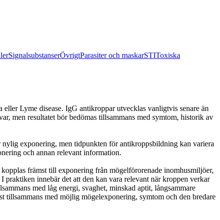
ler
Signalsubstanser
Övrigt
Parasiter och maskar
STI
Toxiska
a eller Lyme disease. IgG antikroppar utvecklas vanligtvis senare än
nsvar, men resultatet bör bedömas tillsammans med symtom, historik av
r nylig exponering, men tidpunkten för antikroppsbildning kan variera
xponering och annan relevant information.
n kopplas främst till exponering från mögelförorenade inomhusmiljöer,
n. I praktiken innebär det att den kan vara relevant när kroppen verkar
 tillsammans med låg energi, svaghet, minskad aptit, långsammare
ås bäst tillsammans med möjlig mögelexponering, symtom och den bredare