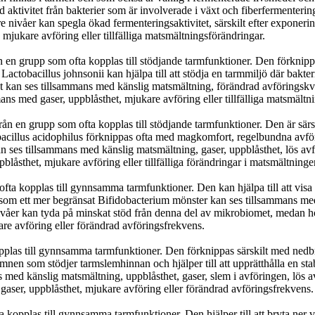
 aktivitet från bakterier som är involverade i växt och fiberfermenteri
 nivåer kan spegla ökad fermenteringsaktivitet, särskilt efter exponering 
mjukare avföring eller tillfälliga matsmältningsförändringar.
ån en grupp som ofta kopplas till stödjande tarmfunktioner. Den förkni
Lactobacillus johnsonii kan hjälpa till att stödja en tarmmiljö där bakte
 kan ses tillsammans med känslig matsmältning, förändrad avföringskvali
ns med gaser, uppblåsthet, mjukare avföring eller tillfälliga matsmältn
 en grupp som ofta kopplas till stödjande tarmfunktioner. Den är särskil
obacillus acidophilus förknippas ofta med magkomfort, regelbundna avfö
an ses tillsammans med känslig matsmältning, gaser, uppblåsthet, lös av
låsthet, mjukare avföring eller tillfälliga förändringar i matsmältninge
a kopplas till gynnsamma tarmfunktioner. Den kan hjälpa till att visa o
tersom ett mer begränsat Bifidobacterium mönster kan ses tillsammans me
e nivåer kan tyda på minskat stöd från denna del av mikrobiomet, medan 
are avföring eller förändrad avföringsfrekvens.
plas till gynnsamma tarmfunktioner. Den förknippas särskilt med nedbry
nen som stödjer tarmslemhinnan och hjälper till att upprätthålla en sta
s med känslig matsmältning, uppblåsthet, gaser, slem i avföringen, lös
gaser, uppblåsthet, mjukare avföring eller förändrad avföringsfrekvens.
 kopplas till gynnsamma tarmfunktioner. Den hjälper till att bryta ner v