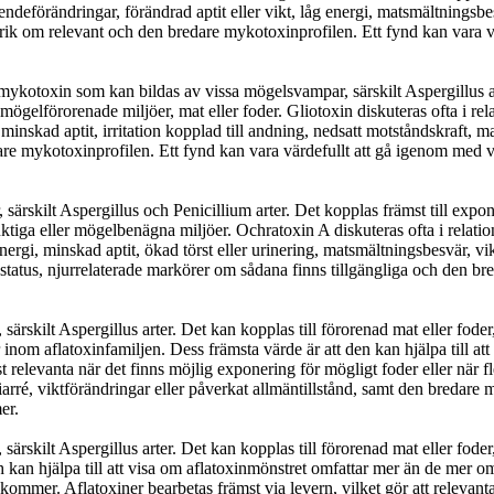
eendeförändringar, förändrad aptit eller vikt, låg energi, matsmältningsbe
ik om relevant och den bredare mykotoxinprofilen. Ett fynd kan vara vä
mykotoxin som kan bildas av vissa mögelsvampar, särskilt Aspergillus arte
mögelförorenade miljöer, mat eller foder. Gliotoxin diskuteras ofta i rela
nskad aptit, irritation kopplad till andning, nedsatt motståndskraft, mat
 mykotoxinprofilen. Ett fynd kan vara värdefullt att gå igenom med v
skilt Aspergillus och Penicillium arter. Det kopplas främst till exponer
fuktiga eller mögelbenägna miljöer. Ochratoxin A diskuteras ofta i relat
i, minskad aptit, ökad törst eller urinering, matsmältningsbesvär, viktf
atus, njurrelaterade markörer om sådana finns tillgängliga och den bre
kilt Aspergillus arter. Det kan kopplas till förorenad mat eller foder, 
m aflatoxinfamiljen. Dess främsta värde är att den kan hjälpa till att 
levanta när det finns möjlig exponering för mögligt foder eller när fle
rré, viktförändringar eller påverkat allmäntillstånd, samt den bredare 
er.
kilt Aspergillus arter. Det kan kopplas till förorenad mat eller foder, 
ch kan hjälpa till att visa om aflatoxinmönstret omfattar mer än de mer
kommer. Aflatoxiner bearbetas främst via levern, vilket gör att relevant