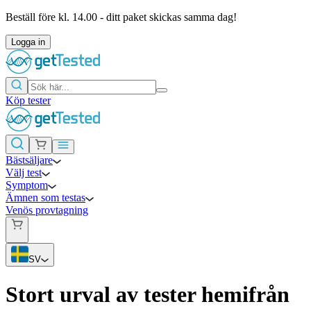
Beställ före kl. 14.00 - ditt paket skickas samma dag!
Logga in
Köp tester
Bästsäljare
Välj test
Symptom
Ämnen som testas
Venös provtagning
SV
Stort urval av tester hemifrån