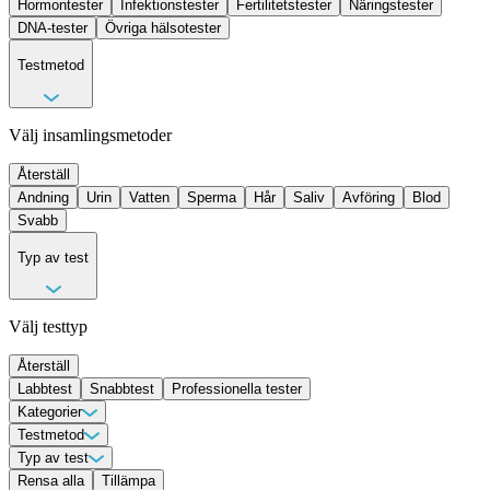
Hormontester
Infektionstester
Fertilitetstester
Näringstester
DNA-tester
Övriga hälsotester
Testmetod
Välj insamlingsmetoder
Återställ
Andning
Urin
Vatten
Sperma
Hår
Saliv
Avföring
Blod
Svabb
Typ av test
Välj testtyp
Återställ
Labbtest
Snabbtest
Professionella tester
Kategorier
Allergi & intoleranstester
Testmetod
Cancermarkörer
DNA-tester
Fertilitetstester
Andning
Typ av test
Avföring
Hälsomarkörer
Blod
Hår
Hormontester
Saliv
Sperma
Infektionstester
Svabb
Urin
Longevity tester
Vatten
Labbtest
Rensa alla
Professionella tester
Tillämpa
Mag/tarmtester
Snabbtest
Näringstester
Övriga hälsotester