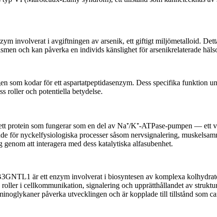
 involverat i avgiftningen av arsenik, ett giftigt miljömetalloid. Detta 
men och kan påverka en individs känslighet för arsenikrelaterade hälso
som kodar för ett aspartatpeptidasenzym. Dess specifika funktion unde
ss roller och potentiella betydelse.
tt protein som fungerar som en del av Na⁺/K⁺-ATPase-pumpen — ett vik
de för nyckelfysiologiska processer såsom nervsignalering, muskelsam
genom att interagera med dess katalytiska alfasubenhet.
TL1 är ett enzym involverat i biosyntesen av komplexa kolhydrater, s
oller i cellkommunikation, signalering och upprätthållandet av struktur
inoglykaner påverka utvecklingen och är kopplade till tillstånd som 