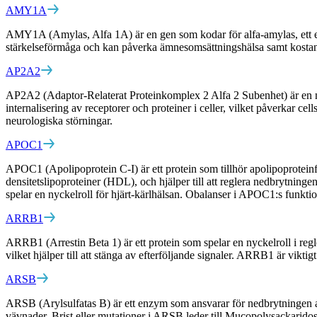
AMY1A
AMY1A (Amylas, Alfa 1A) är en gen som kodar för alfa-amylas, ett enzy
stärkelseförmåga och kan påverka ämnesomsättningshälsa samt kosta
AP2A2
AP2A2 (Adaptor-Relaterat Proteinkomplex 2 Alfa 2 Subenhet) är en ny
internalisering av receptorer och proteiner i celler, vilket påverkar 
neurologiska störningar.
APOC1
APOC1 (Apolipoprotein C-I) är ett protein som tillhör apolipoproteinf
densitetslipoproteiner (HDL), och hjälper till att reglera nedbrytnin
spelar en nyckelroll för hjärt-kärlhälsan. Obalanser i APOC1:s funktion
ARRB1
ARRB1 (Arrestin Beta 1) är ett protein som spelar en nyckelroll i reg
vilket hjälper till att stänga av efterföljande signaler. ARRB1 är vikt
ARSB
ARSB (Arylsulfatas B) är ett enzym som ansvarar för nedbrytningen av
vävnader. Brist eller mutationer i ARSB leder till Mucopolysackarido