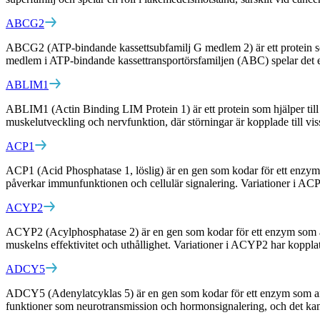
ABCG2
ABCG2 (ATP-bindande kassettsubfamilj G medlem 2) är ett protein som 
medlem i ATP-bindande kassettransportörsfamiljen (ABC) spelar det en 
ABLIM1
ABLIM1 (Actin Binding LIM Protein 1) är ett protein som hjälper till at
muskelutveckling och nervfunktion, där störningar är kopplade till v
ACP1
ACP1 (Acid Phosphatase 1, löslig) är en gen som kodar för ett enzym in
påverkar immunfunktionen och cellulär signalering. Variationer i ACP1
ACYP2
ACYP2 (Acylphosphatase 2) är en gen som kodar för ett enzym som är i
muskelns effektivitet och uthållighet. Variationer i ACYP2 har kopplats
ADCY5
ADCY5 (Adenylatcyklas 5) är en gen som kodar för ett enzym som ansva
funktioner som neurotransmission och hormonsignalering, och det ka