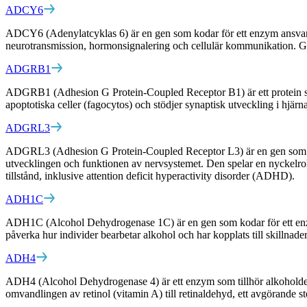
ADCY6
ADCY6 (Adenylatcyklas 6) är en gen som kodar för ett enzym ansvarig
neurotransmission, hormonsignalering och cellulär kommunikation. G
ADGRB1
ADGRB1 (Adhesion G Protein-Coupled Receptor B1) är ett protein som 
apoptotiska celler (fagocytos) och stödjer synaptisk utveckling i hjärn
ADGRL3
ADGRL3 (Adhesion G Protein-Coupled Receptor L3) är en gen som kodar 
utvecklingen och funktionen av nervsystemet. Den spelar en nyckelroll
tillstånd, inklusive attention deficit hyperactivity disorder (ADHD).
ADH1C
ADH1C (Alcohol Dehydrogenase 1C) är en gen som kodar för ett enzym 
påverka hur individer bearbetar alkohol och har kopplats till skillnade
ADH4
ADH4 (Alcohol Dehydrogenase 4) är ett enzym som tillhör alkoholdehy
omvandlingen av retinol (vitamin A) till retinaldehyd, ett avgörande 