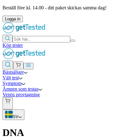
Beställ före kl. 14.00 - ditt paket skickas samma dag!
Logga in
Köp tester
Bästsäljare
Välj test
Symptom
Ämnen som testas
Venös provtagning
SV
DNA