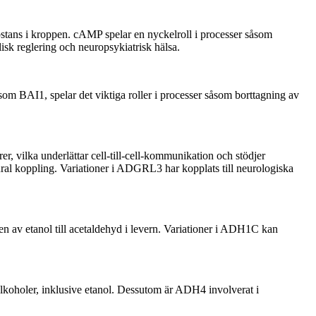
stans i kroppen. cAMP spelar en nyckelroll i processer såsom
k reglering och neuropsykiatrisk hälsa.
 BAI1, spelar det viktiga roller i processer såsom borttagning av
 vilka underlättar cell-till-cell-kommunikation och stödjer
ural koppling. Variationer i ADGRL3 har kopplats till neurologiska
 av etanol till acetaldehyd i levern. Variationer i ADH1C kan
lkoholer, inklusive etanol. Dessutom är ADH4 involverat i