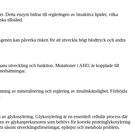
Detta enzym bidrar till regleringen av bioaktiva lipider, vilka
ka tillstånd.
-genen kan påverka risken för att utveckla högt blodtryck och andra
nans utveckling och funktion. Mutationer i AHI1 är kopplade till
nedsättningar.
ning av mineralisering och reglering av insulinkänslighet. Förhöjda
.
v glykosylering. Glykosylering är en essentiell cellulär process där
ntesen av glykanprekursoren som behövs för korrekt proteinglykosylering
lem såsom utvecklingsförseningar, epilepsi och metabola problem.