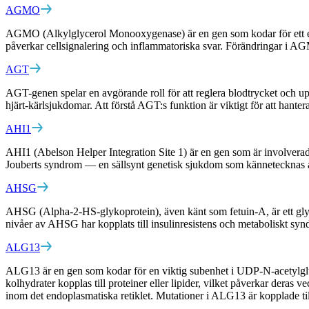
AGMO
AGMO (Alkylglycerol Monooxygenase) är en gen som kodar för ett enzym 
påverkar cellsignalering och inflammatoriska svar. Förändringar i AGMO
AGT
AGT-genen spelar en avgörande roll för att reglera blodtrycket och up
hjärt-kärlsjukdomar. Att förstå AGT:s funktion är viktigt för att hantera
AHI1
AHI1 (Abelson Helper Integration Site 1) är en gen som är involverad 
Jouberts syndrom — en sällsynt genetisk sjukdom som kännetecknas av
AHSG
AHSG (Alpha-2-HS-glykoprotein), även känt som fetuin-A, är ett glyko
nivåer av AHSG har kopplats till insulinresistens och metaboliskt synd
ALG13
ALG13 är en gen som kodar för en viktig subenhet i UDP-N-acetylglukos
kolhydrater kopplas till proteiner eller lipider, vilket påverkar dera
inom det endoplasmatiska retiklet. Mutationer i ALG13 är kopplade til