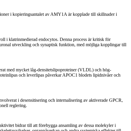
ioner i kopieringsantalet av AMY1A är kopplade till skillnader i
 i klatrinmedierad endocytos. Denna process är kritisk för
uronal utveckling och synaptisk funktion, med möjliga kopplingar till
cierat med mycket låg-densitetslipoproteiner (VLDL) och hög-
roteinlipas och leverlipas påverkar APOC1 blodets lipidnivåer och
nvolverat i desensitisering och internalisering av aktiverade GPCR,
nell reglering.
vitet bidrar till att förebygga ansamling av dessa molekyler i
elettavvikelser, organpåverkan och andra systemiska effekter till