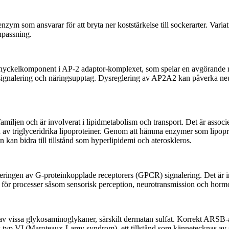
m som ansvarar för att bryta ner koststärkelse till sockerarter. Variat
npassning.
ckelkomponent i AP-2 adaptor-komplexet, som spelar en avgörande roll
cellsignalering och näringsupptag. Dysreglering av AP2A2 kan påverka ne
amiljen och är involverat i lipidmetabolism och transport. Det är asso
gen av triglyceridrika lipoproteiner. Genom att hämma enzymer som lipop
 kan bidra till tillstånd som hyperlipidemi och ateroskleros.
leringen av G-proteinkopplade receptorers (GPCR) signalering. Det är i
igt för processer såsom sensorisk perception, neurotransmission och hormo
 vissa glykosaminoglykaner, särskilt dermatan sulfat. Korrekt ARSB-akti
s typ VI (Maroteaux-Lamy syndrom), ett tillstånd som kännetecknas av sk