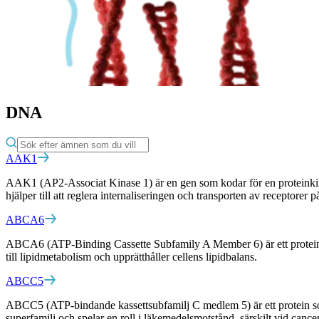
DNA
AAK1
AAK1 (AP2-Associat Kinase 1) är en gen som kodar för en proteinkin
hjälper till att reglera internaliseringen och transporten av receptorer
ABCA6
ABCA6 (ATP-Binding Cassette Subfamily A Member 6) är ett protein so
till lipidmetabolism och upprätthåller cellens lipidbalans.
ABCC5
ABCC5 (ATP-bindande kassettsubfamilj C medlem 5) är ett protein som 
superfamilj och spelar en roll i läkemedelsmotstånd, särskilt vid cancer.