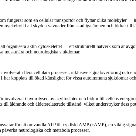
fungerar som en cellulär transportör och flyttar olika molekyler — in
nyckelroll i att skydda vävnader från skadliga ämnen och bidrar till l
t organisera aktin-cytoskelettet — ett strukturellt nätverk som är avgöra
issa muskulära och neurologiska sjukdomar.
volverat i flera cellulära processer, inklusive signalöverföring och en
 har kopplats till ökad känslighet för vissa autoimmuna sjukdomar och 
nvolverat i hydrolysen av acylfosfater och bidrar till cellens energim
 till åldrande och åldersrelaterade tillstånd, vilket understryker dess 
rar för att omvandla ATP till cykliskt AMP (cAMP), en viktig signalsubs
n påverka neurologiska och metabola processer.