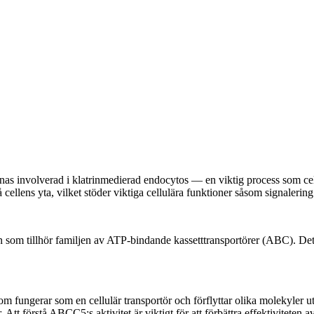
as involverad i klatrinmedierad endocytos — en viktig process som ce
 på cellens yta, vilket stöder viktiga cellulära funktioner såsom signaler
m tillhör familjen av ATP-bindande kassetttransportörer (ABC). Det sp
fungerar som en cellulär transportör och förflyttar olika molekyler ut
 Att förstå ABCC5:s aktivitet är viktigt för att förbättra effektiviteten 