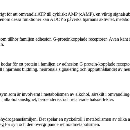
t för att omvandla ATP till cykliskt AMP (cAMP), en viktig signalsub
enom dessa funktioner kan ADCY6 påverka hjärnans aktivitet, metabolis
tillhör familjen adhesion G-proteinkopplade receptorer. Även känt som
an.
för ett protein i familjen av adhesion G protein-kopplade receptorer,
 i hjärnans bildning, neuronala signalering och upprätthållandet av ne
som är involverat i metabolismen av alkohol, särskilt i omvandlingen
r i alkoholkänslighet, beroenderisk och relaterade hälsoeffekter.
drogenasfamiljen. Det spelar en nyckelroll i metabolismen av olika a
steg för syn och den övergripande retinoidmetabolismen.