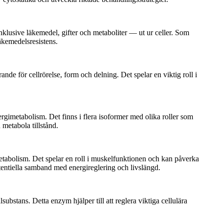
klusive läkemedel, gifter och metaboliter — ut ur celler. Som
äkemedelsresistens.
nde för cellrörelse, form och delning. Det spelar en viktig roll i
ergimetabolism. Det finns i flera isoformer med olika roller som
metabola tillstånd.
etabolism. Det spelar en roll i muskelfunktionen och kan påverka
potentiella samband med energireglering och livslängd.
tans. Detta enzym hjälper till att reglera viktiga cellulära