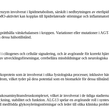
involverat i lipidmetabolism, särskilt i nedbrytningen av eterlipider. 
-aktivitet kan kopplas till lipidrelaterade störningar och inflammatoris
prätthålla vätskebalansen i kroppen. Variationer eller mutationer i AGT
 dessa hälsotillstånd.
i ciliogenes och cellulär signalering, och är avgörande för korrekt hjär
 utvecklingsförseningar, cerebellära missbildningar och neurologiska 
protein som är involverat i olika fysiologiska processer, inklusive häm
rom, vilket tyder på dess potential som en biomarkör för dessa tillstånd
aminyltransferaskomplexet, vilket är involverat i de tidiga stadierna a
s veckning, stabilitet och funktion. ALG13 spelar en avgörande roll i sy
l medfödda glykosyleringsstörningar och leder till olika kliniska prob