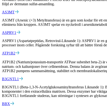
följd av dermatan sulfat-ansamling.
AS3MT
AS3MT (Arsenic (+3) Metyltransferas) är en gen som kodar för ett enzym
eliminera från kroppen. AS3MT spelar en nyckelroll i arsenikmetabolis
ASPRV1
ASPRV1 (Aspartatpeptidas, Retroviral-Liknande 1): ASPRV1 är en gen 
processer inom celler. Pågående forskning syftar till att bättre förstå de
ATP1B2
ATP1B2 (Natrium/potassium-transportör ATPase subenhet beta-2) är e
natrium- och kaliumjoner över cellmembran. Denna balans är avgöran
ATP1B2 pumpens sammansättning, stabilitet och membranlokalisering 
B3GNTL1
B3GNTL1 (Beta-1,3-N-Acetylglukosaminyltransferas Liknande 1): B3GN
komponenter i den extracellulära matrixen. Dessa enzymer har viktiga r
B3GNTL1 fortfarande studeras, kan störningar i syntesen av glykosam
BBX