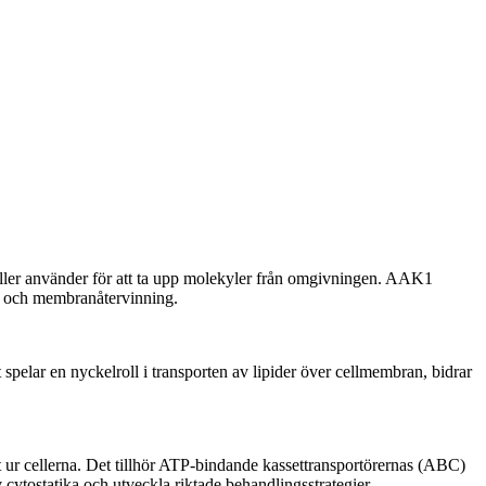
ller använder för att ta upp molekyler från omgivningen. AAK1
ing och membranåtervinning.
elar en nyckelroll i transporten av lipider över cellmembran, bidrar
 ur cellerna. Det tillhör ATP-bindande kassettransportörernas (ABC)
av cytostatika och utveckla riktade behandlingsstrategier.