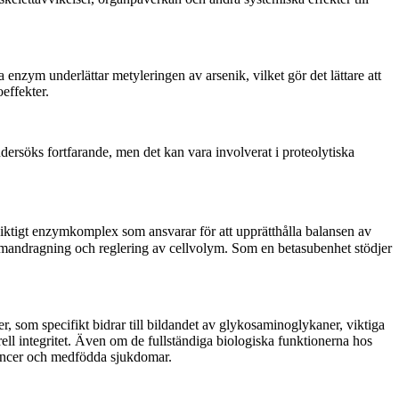
enzym underlättar metyleringen av arsenik, vilket gör det lättare att
effekter.
rsöks fortfarande, men det kan vara involverat i proteolytiska
tigt enzymkomplex som ansvarar för att upprätthålla balansen av
mandragning och reglering av cellvolym. Som en betasubenhet stödjer
om specifikt bidrar till bildandet av glykosaminoglykaner, viktiga
ell integritet. Även om de fullständiga biologiska funktionerna hos
cancer och medfödda sjukdomar.