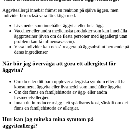
Äggviteallergi innebär främst en reaktion på själva äggen, men
individer bör också vara försiktiga med:
Livsmedel som innehåller äggvita eller hela ägg.
Vacciner eller andra medicinska produkter som kan innehålla
äggproteiner (även om de flesta personer med äggallergi utan
problem kan få influensavaccin).
Vissa individer kan också reagera på äggsubstitut beroende på
deras ingredienser.
När bör jag överväga att göra ett allergitest för
äggvita?
Om du eller ditt barn upplever allergiska symtom efter att ha
konsumerat äggvita eller livsmedel som innehåller äggvita.
Om det finns en familjehistoria av ägg- eller andra
livsmedelsallergier.
Innan du introducerar ägg i ett spädbarns kost, särskilt om det
finns en familjehistoria av allergier.
Hur kan jag minska mina symtom på
äggviteallergi?