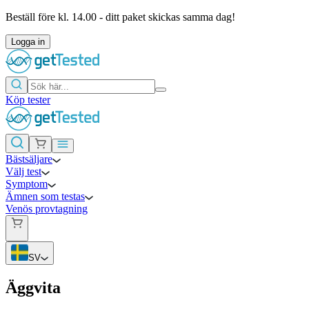
Beställ före kl. 14.00 - ditt paket skickas samma dag!
Logga in
Köp tester
Bästsäljare
Välj test
Symptom
Ämnen som testas
Venös provtagning
SV
Äggvita