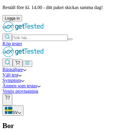
Beställ före kl. 14.00 - ditt paket skickas samma dag!
Logga in
Köp tester
Bästsäljare
Välj test
Symptom
Ämnen som testas
Venös provtagning
SV
Bor