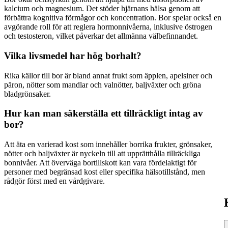
kalcium och magnesium. Det stöder hjärnans hälsa genom att
förbättra kognitiva förmågor och koncentration. Bor spelar också en
avgörande roll för att reglera hormonnivåerna, inklusive östrogen
och testosteron, vilket påverkar det allmänna välbefinnandet.
Vilka livsmedel har hög borhalt?
Rika källor till bor är bland annat frukt som äpplen, apelsiner och
päron, nötter som mandlar och valnötter, baljväxter och gröna
bladgrönsaker.
Hur kan man säkerställa ett tillräckligt intag av
bor?
Att äta en varierad kost som innehåller borrika frukter, grönsaker,
nötter och baljväxter är nyckeln till att upprätthålla tillräckliga
bonnivåer. Att överväga bortillskott kan vara fördelaktigt för
personer med begränsad kost eller specifika hälsotillstånd, men
rådgör först med en vårdgivare.