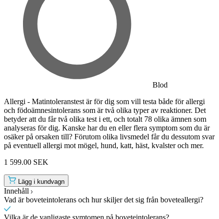
Blod
Allergi - Matintoleranstest är för dig som vill testa både för allergi
och födoämnesintolerans som är två olika typer av reaktioner. Det
betyder att du får två olika test i ett, och totalt 78 olika ämnen som
analyseras för dig. Kanske har du en eller flera symptom som du är
osäker på orsaken till? Förutom olika livsmedel får du dessutom svar
på eventuell allergi mot mögel, hund, katt, häst, kvalster och mer.
1 599.00 SEK
Lägg i kundvagn
Innehåll
Vad är boveteintolerans och hur skiljer det sig från boveteallergi?
Vilka är de vanligaste symtomen på boveteintolerans?