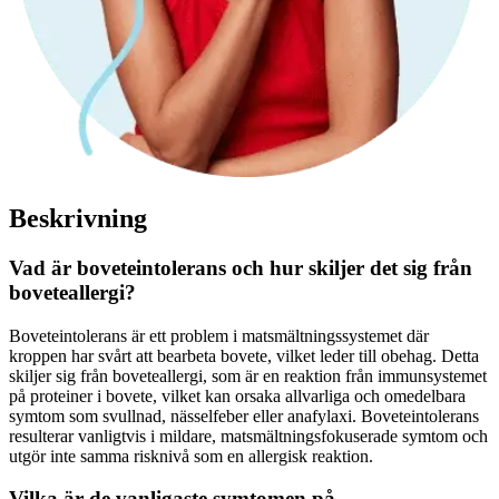
Beskrivning
Vad är boveteintolerans och hur skiljer det sig från
boveteallergi?
Boveteintolerans är ett problem i matsmältningssystemet där
kroppen har svårt att bearbeta bovete, vilket leder till obehag. Detta
skiljer sig från boveteallergi, som är en reaktion från immunsystemet
på proteiner i bovete, vilket kan orsaka allvarliga och omedelbara
symtom som svullnad, nässelfeber eller anafylaxi. Boveteintolerans
resulterar vanligtvis i mildare, matsmältningsfokuserade symtom och
utgör inte samma risknivå som en allergisk reaktion.
Vilka är de vanligaste symtomen på