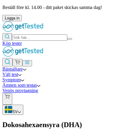
Beställ före kl. 14.00 - ditt paket skickas samma dag!
Logga in
Köp tester
Bästsäljare
Välj test
Symptom
Ämnen som testas
Venös provtagning
SV
Dokosahexaensyra (DHA)