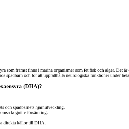
 som främst finns i marina organismer som fet fisk och alger. Det är e
 hos spädbarn och för att upprätthålla neurologiska funktioner under hela 
hexaensyra (DHA)?
ts och spädbarnets hjärnutveckling.
bromsa kognitiv försämring.
a direkta källor till DHA.