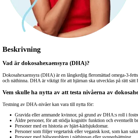
Beskrivning
Vad är dokosahexaensyra (DHA)?
Dokosahexaensyra (DHA) är en långkedjig fleromättad omega-3-fettsyra
och näthinna. DHA är viktigt för att hjärnan ska utvecklas på rätt sätt
Vem skulle ha nytta av att testa nivåerna av dokosa
Testning av DHA-nivåer kan vara till nytta för:
Gravida eller ammande kvinnor, på grund av DHA:s roll i fostre
Äldre personer, för att stödja kognitiv funktion och eventuellt 
Personer med en historia av hjärt-kärlsjukdomar.
Personer som följer vegetarisk eller vegansk kost, som kan sakn
Personer med hälsoproblem i näthinnan eller synnedsättning.