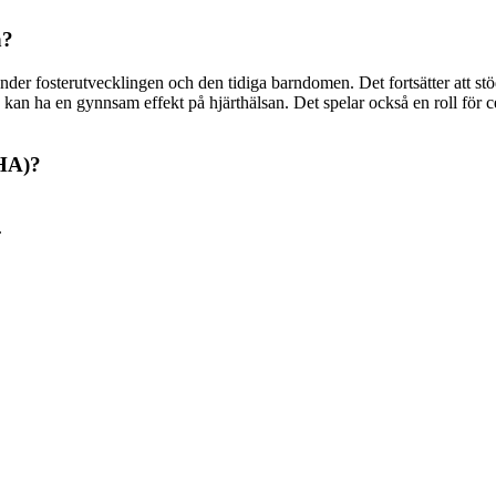
n?
er fosterutvecklingen och den tidiga barndomen. Det fortsätter att stödj
kan ha en gynnsam effekt på hjärthälsan. Det spelar också en roll för ce
DHA)?
.