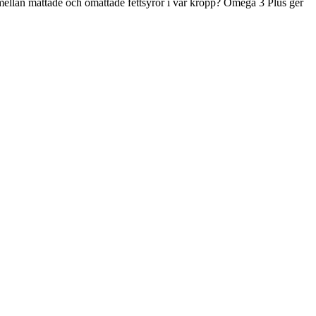
ellan mättade och omättade fettsyror i vår kropp? Omega 3 Plus ger