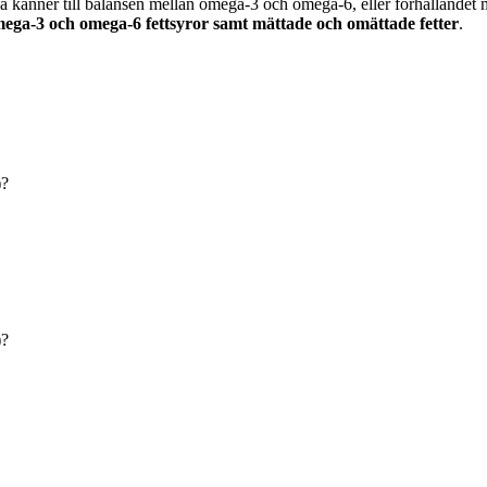
änner till balansen mellan omega-3 och omega-6, eller förhållandet m
ega-3 och omega-6 fettsyror samt mättade och omättade fetter
.
)?
)?