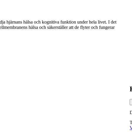
a hjärnans hälsa och kognitiva funktion under hela livet. I det
llmembranens hälsa och säkerställer att de flyter och fungerar
T
V