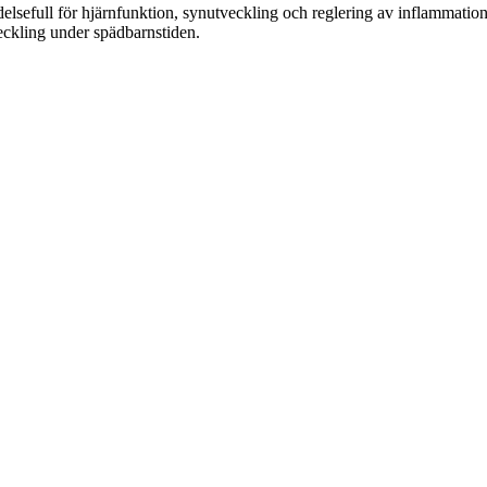
efull för hjärnfunktion, synutveckling och reglering av inflammation. 
eckling under spädbarnstiden.