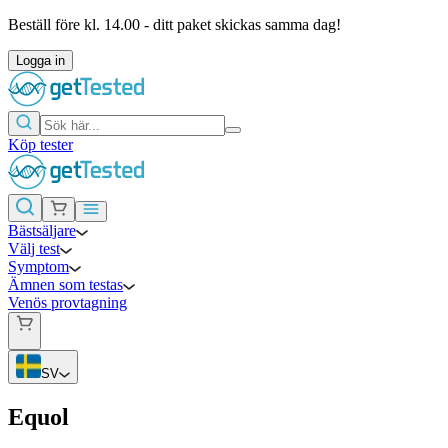
Beställ före kl. 14.00 - ditt paket skickas samma dag!
Logga in
Köp tester
Bästsäljare
Välj test
Symptom
Ämnen som testas
Venös provtagning
SV
Equol