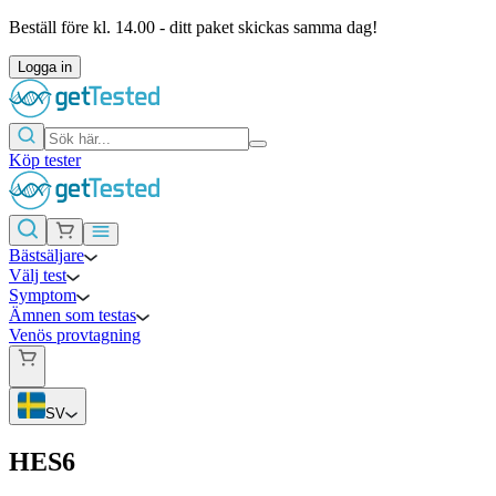
Beställ före kl. 14.00 - ditt paket skickas samma dag!
Logga in
Köp tester
Bästsäljare
Välj test
Symptom
Ämnen som testas
Venös provtagning
SV
HES6