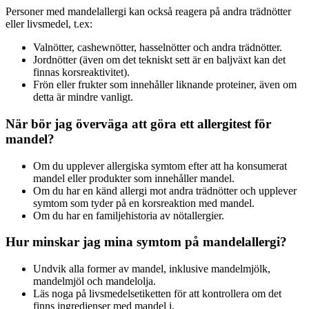
Personer med mandelallergi kan också reagera på andra trädnötter
eller livsmedel, t.ex:
Valnötter, cashewnötter, hasselnötter och andra trädnötter.
Jordnötter (även om det tekniskt sett är en baljväxt kan det
finnas korsreaktivitet).
Frön eller frukter som innehåller liknande proteiner, även om
detta är mindre vanligt.
När bör jag överväga att göra ett allergitest för
mandel?
Om du upplever allergiska symtom efter att ha konsumerat
mandel eller produkter som innehåller mandel.
Om du har en känd allergi mot andra trädnötter och upplever
symtom som tyder på en korsreaktion med mandel.
Om du har en familjehistoria av nötallergier.
Hur minskar jag mina symtom på mandelallergi?
Undvik alla former av mandel, inklusive mandelmjölk,
mandelmjöl och mandelolja.
Läs noga på livsmedelsetiketten för att kontrollera om det
finns ingredienser med mandel i.