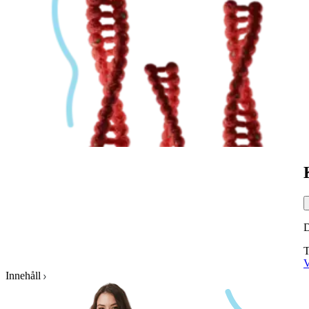
T
V
Innehåll