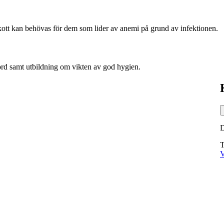
skott kan behövas för dem som lider av anemi på grund av infektionen.
ord samt utbildning om vikten av god hygien.
T
V