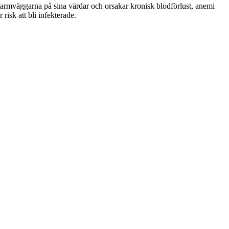
armväggarna på sina värdar och orsakar kronisk blodförlust, anemi
isk att bli infekterade.