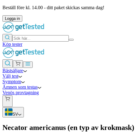
Beställ före kl. 14.00 - ditt paket skickas samma dag!
Logga in
Köp tester
Bästsäljare
Välj test
Symptom
Ämnen som testas
Venös provtagning
SV
Necator americanus (en typ av krokmask)