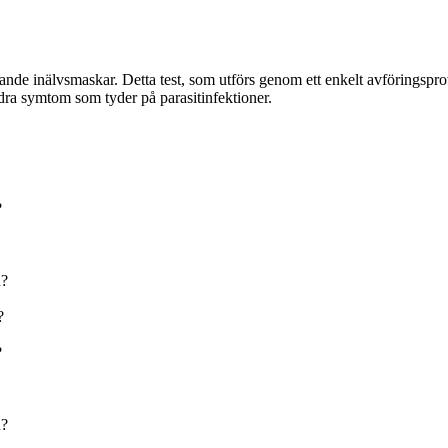
nde inälvsmaskar. Detta test, som utförs genom ett enkelt avföringsprov
dra symtom som tyder på parasitinfektioner.
?
n?
?
?
n?