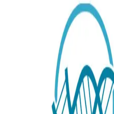
Blod
Guide
Pollenallergi Test
699.00 SEK
Typ av test
:
Labbtest
Labbtest