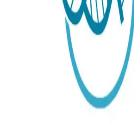
Testmetod
:
Blod