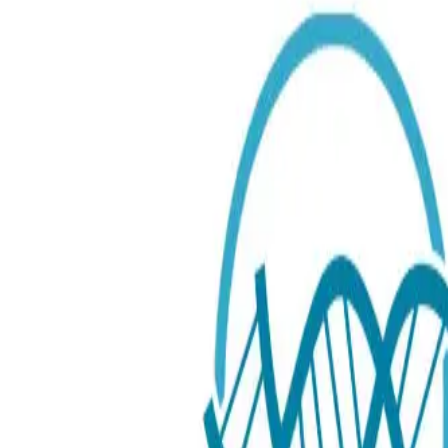
Avföring
Guide
Stora Tarmkollen
2 499.00 SEK
Typ av test
:
Labbtest
Labbtest