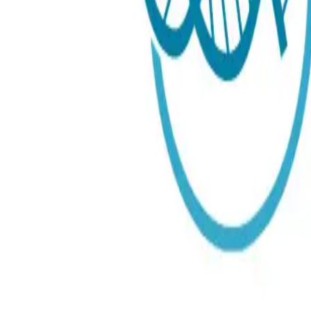
Testmetod
:
Avföring