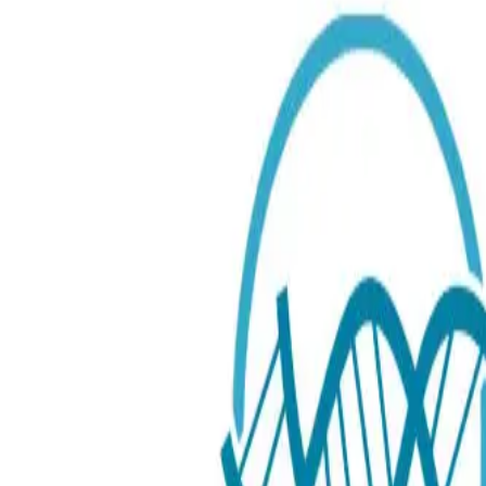
Urinvägsinfektionstest
149.00 SEK
Typ av test
:
Snabbtest
Snabbtest
Testmetod
: