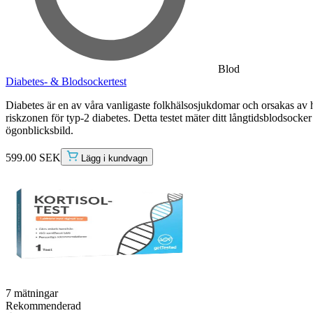
Blod
Diabetes- & Blodsockertest
Diabetes är en av våra vanligaste folkhälsosjukdomar och orsakas av h
riskzonen för typ-2 diabetes. Detta testet mäter ditt långtidsblodsocke
ögonblicksbild.
599.00 SEK
Lägg i kundvagn
7 mätningar
Rekommenderad