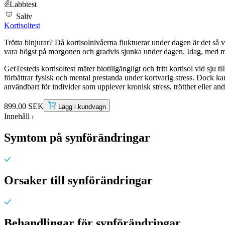
Labbtest
Saliv
Kortisoltest
Trötta binjurar? Då kortisolnivåerna fluktuerar under dagen är det så v
vara högst på morgonen och gradvis sjunka under dagen. Idag, med många
GetTesteds kortisoltest mäter biotillgängligt och fritt kortisol vid sju
förbättrar fysisk och mental prestanda under kortvarig stress. Dock kan
användbart för individer som upplever kronisk stress, trötthet eller an
899.00 SEK
Lägg i kundvagn
Innehåll
Symtom på synförändringar
Orsaker till synförändringar
Behandlingar för synförändringar