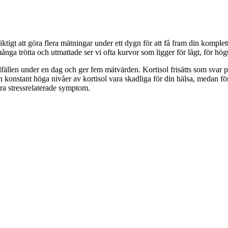
iktigt att göra flera mätningar under ett dygn för att få fram din kompl
 trötta och utmattade ser vi ofta kurvor som ligger för lågt, för högt,
 tillfällen under en dag och ger fem mätvärden. Kortisol frisätts som svar
 konstant höga nivåer av kortisol vara skadliga för din hälsa, medan för
dra stressrelaterade symptom.