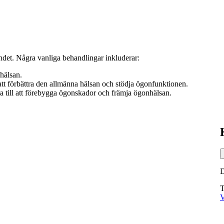
åndet. Några vanliga behandlingar inkluderar:
nhälsan.
tt förbättra den allmänna hälsan och stödja ögonfunktionen.
a till att förebygga ögonskador och främja ögonhälsan.
T
V