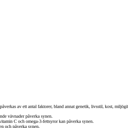
påverkas av ett antal faktorer, bland annat genetik, livsstil, kost, miljög
vande vävnader påverka synen.
vitamin C och omega-3-fettsyror kan påverka synen.
en och påverka synen.