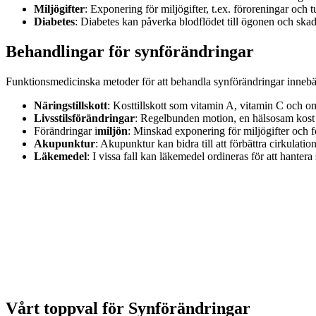
Miljögifter
: Exponering för miljögifter, t.ex. föroreningar oc
Diabetes
: Diabetes kan påverka blodflödet till ögonen och skada
Behandlingar
för synförändringar
Funktionsmedicinska metoder för att behandla synförändringar innebär a
Näringstillskott
: Kosttillskott som vitamin A, vitamin C och ome
Livsstilsförändringar
: Regelbunden motion, en hälsosam kost o
Förändringar i
miljön
: Minskad exponering för miljögifter och 
Akupunktur
: Akupunktur kan bidra till att förbättra cirkulati
Läkemedel
: I vissa fall kan läkemedel ordineras för att hantera
Vårt toppval
för
Synförändringar