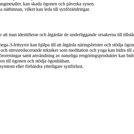
h tungmetaller, kan skada ögonen och påverka synen.
 näthinnan, vilket kan leda till synförändringar.
tt man identifierar och åtgärdar de underliggande orsakerna till tillst
ga-3-fettsyror kan hjälpa till att åtgärda näringsbrister och stödja ögo
ch stressreducerande tekniker som meditation och yoga kan bidra till a
föroreningar samt användning av naturliga rengöringsprodukter kan bidr
onen till ögonen och stödja ögonhälsan.
 symtom eller förhindra ytterligare synförlust.