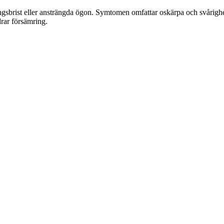
sbrist eller ansträngda ögon. Symtomen omfattar oskärpa och svårighete
drar försämring.