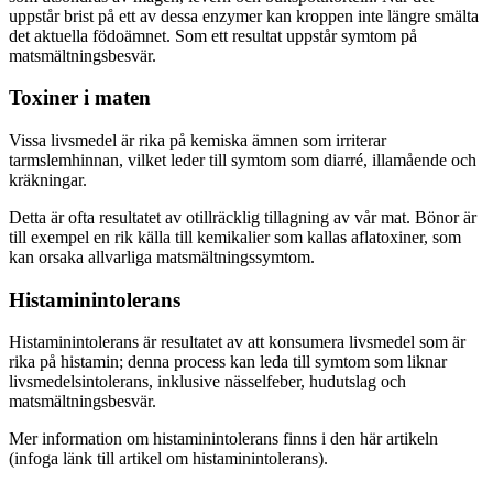
uppstår brist på ett av dessa enzymer kan kroppen inte längre smälta
det aktuella födoämnet. Som ett resultat uppstår symtom på
matsmältningsbesvär.
Toxiner i maten
Vissa livsmedel är rika på kemiska ämnen som irriterar
tarmslemhinnan, vilket leder till symtom som diarré, illamående och
kräkningar.
Detta är ofta resultatet av otillräcklig tillagning av vår mat. Bönor är
till exempel en rik källa till kemikalier som kallas aflatoxiner, som
kan orsaka allvarliga matsmältningssymtom.
Histaminintolerans
Histaminintolerans är resultatet av att konsumera livsmedel som är
rika på histamin; denna process kan leda till symtom som liknar
livsmedelsintolerans, inklusive nässelfeber, hudutslag och
matsmältningsbesvär.
Mer information om histaminintolerans finns i den här artikeln
(infoga länk till artikel om histaminintolerans).