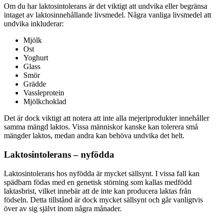
Om du har laktosintolerans är det viktigt att undvika eller begränsa
intaget av laktosinnehållande livsmedel. Några vanliga livsmedel att
undvika inkluderar:
Mjölk
Ost
Yoghurt
Glass
Smör
Grädde
Vassleprotein
Mjölkchoklad
Det är dock viktigt att notera att inte alla mejeriprodukter innehåller
samma mängd laktos. Vissa människor kanske kan tolerera små
mängder laktos, medan andra kan behöva undvika det helt.
Laktosintolerans – nyfödda
Laktosintolerans hos nyfödda är mycket sällsynt. I vissa fall kan
spädbarn födas med en genetisk störning som kallas medfödd
laktasbrist, vilket innebär att de inte kan producera laktas från
födseln. Detta tillstånd är dock mycket sällsynt och går vanligtvis
över av sig självt inom några månader.