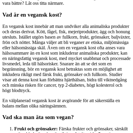
vara bättre? Låt oss titta närmare.
Vad är en vegansk kost?
En vegansk kost innebär att man undviker alla animaliska produkter
och deras derivat. Kött, fågel, fisk, mejeriprodukter, ägg och honung
utesluts. Istället utgörs basen av fullkorn, frukt, grönsaker, baljväxter,
frön och nötter. Många väljer att bli veganer av etiska, miljömässiga
eller hälsomässiga skäl. Även om en vegansk kost ofta anses vara
hälsosammare än en kost som inkluderar animaliska produkter, kan
en näringsfattig vegansk kost, med mycket snabbmat och processade
livsmedel, leda till hälsorisker. Snarare än att se det som en
begränsning, bör en vegansk kost betraktas som en möjlighet att
inkludera rikligt med färsk frukt, grönsaker och fullkorn. Studier
visar att denna kost kan förbättra hjärthälsan, bidra till viktnedgång
och minska risken för cancer, typ 2-diabetes, högt kolesterol och
högt blodtryck.
En välplanerad vegansk kost är avgörande för att säkerställa en
balans mellan olika näringsämnen.
Vad ska man äta som vegan?
Frukt och grönsaker:
Färska frukter och grönsaker, särskilt