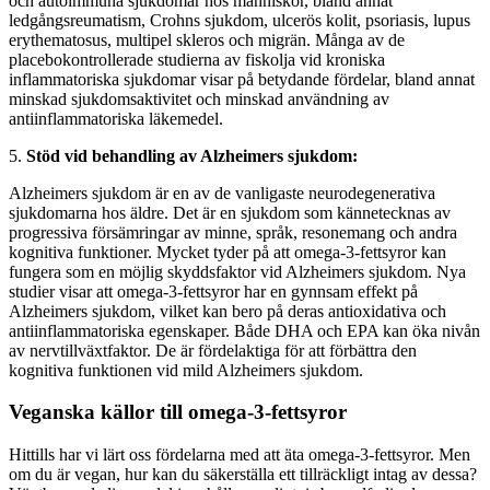
och autoimmuna sjukdomar hos människor, bland annat
ledgångsreumatism, Crohns sjukdom, ulcerös kolit, psoriasis, lupus
erythematosus, multipel skleros och migrän. Många av de
placebokontrollerade studierna av fiskolja vid kroniska
inflammatoriska sjukdomar visar på betydande fördelar, bland annat
minskad sjukdomsaktivitet och minskad användning av
antiinflammatoriska läkemedel.
5.
Stöd vid behandling av Alzheimers sjukdom:
Alzheimers sjukdom är en av de vanligaste neurodegenerativa
sjukdomarna hos äldre. Det är en sjukdom som kännetecknas av
progressiva försämringar av minne, språk, resonemang och andra
kognitiva funktioner. Mycket tyder på att omega-3-fettsyror kan
fungera som en möjlig skyddsfaktor vid Alzheimers sjukdom. Nya
studier visar att omega-3-fettsyror har en gynnsam effekt på
Alzheimers sjukdom, vilket kan bero på deras antioxidativa och
antiinflammatoriska egenskaper. Både DHA och EPA kan öka nivån
av nervtillväxtfaktor. De är fördelaktiga för att förbättra den
kognitiva funktionen vid mild Alzheimers sjukdom.
Veganska källor till omega-3-fettsyror
Hittills har vi lärt oss fördelarna med att äta omega-3-fettsyror. Men
om du är vegan, hur kan du säkerställa ett tillräckligt intag av dessa?