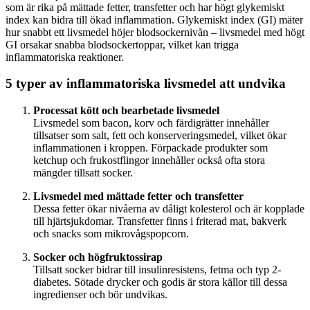
som är rika på mättade fetter, transfetter och har högt glykemiskt
index kan bidra till ökad inflammation. Glykemiskt index (GI) mäter
hur snabbt ett livsmedel höjer blodsockernivån – livsmedel med högt
GI orsakar snabba blodsockertoppar, vilket kan trigga
inflammatoriska reaktioner.
5 typer av inflammatoriska livsmedel att undvika
Processat kött och bearbetade livsmedel
Livsmedel som bacon, korv och färdigrätter innehåller
tillsatser som salt, fett och konserveringsmedel, vilket ökar
inflammationen i kroppen. Förpackade produkter som
ketchup och frukostflingor innehåller också ofta stora
mängder tillsatt socker.
Livsmedel med mättade fetter och transfetter
Dessa fetter ökar nivåerna av dåligt kolesterol och är kopplade
till hjärtsjukdomar. Transfetter finns i friterad mat, bakverk
och snacks som mikrovågspopcorn.
Socker och högfruktossirap
Tillsatt socker bidrar till insulinresistens, fetma och typ 2-
diabetes. Sötade drycker och godis är stora källor till dessa
ingredienser och bör undvikas.