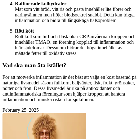
Raffinerade kolhydrater
Mat som vitt bröd, vitt ris och pasta innehåller lite fibrer och
näringsämnen men höjer blodsockret snabbt. Detta kan trigga
inflammation och bidra till långsiktiga hälsoproblem.
Rött kött
Rött kött som biff och fläsk ökar CRP-nivåerna i kroppen och
innehåller TMAO, en förening kopplad till inflammation och
hjärtsjukdomar. Dessutom bidrar det höga innehållet av
mättade fetter till oxidativ stress.
Vad ska man äta istället?
För att motverka inflammation är det bäst att välja en kost baserad på
naturliga livsmedel såsom fullkorn, baljväxter, fisk, frukt, grönsaker,
nötter och frön. Dessa livsmedel är rika på antioxidanter och
antiinflammatoriska föreningar som hjälper kroppen att hantera
inflammation och minska risken för sjukdomar.
February 25, 2025