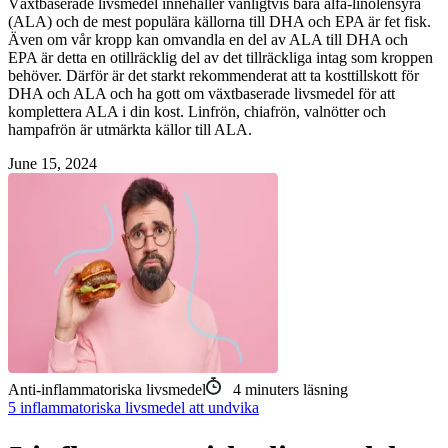
Växtbaserade livsmedel innehåller vanligtvis bara alfa-linolensyra
(ALA) och de mest populära källorna till DHA och EPA är fet fisk.
Även om vår kropp kan omvandla en del av ALA till DHA och
EPA är detta en otillräcklig del av det tillräckliga intag som kroppen
behöver. Därför är det starkt rekommenderat att ta kosttillskott för
DHA och ALA och ha gott om växtbaserade livsmedel för att
komplettera ALA i din kost. Linfrön, chiafrön, valnötter och
hampafrön är utmärkta källor till ALA.
June 15, 2024
Anti-inflammatoriska livsmedel
4
minuters läsning
5 inflammatoriska livsmedel att undvika