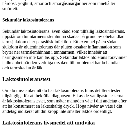
hårdost, yoghurt, smör och smörgåsmargariner som innehåller
smörfett.
Sekundär laktosintolerans
Sekundär laktosintolerans, även känd som tillfällig laktosintolerans,
uppstår om tunntarmens slemhinna skadas på grund av obehandlad
tarmsjukdom eller parasitisk infektion. Ett exempel på en sådan
sjukdom är glutenintolerans där gluten orsakar inflammation som
bryter ner tarmslemhinnan i tunntarmen, vilket innebär att
näringsämnen inte kan tas upp. Sekundär laktosintolerans försvinner
i allmänhet när den verkliga orsaken till problemet har behandlats
och tarmskadan är läkt.
Laktosintoleranstest
Om du misstänker att du har laktosintolerans finns det flera tester
tillgängliga för att bekräfta diagnosen. Ett av de vanligaste testerna
är laktosintoleranstestet, som mäter mängden väte i ditt andetag efter
att ha konsumerat en laktoshaltig dryck. Höga nivåer av väte i ditt
andetag indikerar att din kropp inte smälter laktos ordentligt.
Laktosintolerans livsmedel att undvika