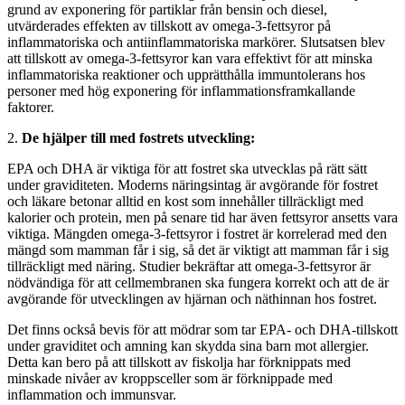
grund av exponering för partiklar från bensin och diesel,
utvärderades effekten av tillskott av omega-3-fettsyror på
inflammatoriska och antiinflammatoriska markörer. Slutsatsen blev
att tillskott av omega-3-fettsyror kan vara effektivt för att minska
inflammatoriska reaktioner och upprätthålla immuntolerans hos
personer med hög exponering för inflammationsframkallande
faktorer.
2.
De hjälper till med fostrets utveckling:
EPA och DHA är viktiga för att fostret ska utvecklas på rätt sätt
under graviditeten. Moderns näringsintag är avgörande för fostret
och läkare betonar alltid en kost som innehåller tillräckligt med
kalorier och protein, men på senare tid har även fettsyror ansetts vara
viktiga. Mängden omega-3-fettsyror i fostret är korrelerad med den
mängd som mamman får i sig, så det är viktigt att mamman får i sig
tillräckligt med näring. Studier bekräftar att omega-3-fettsyror är
nödvändiga för att cellmembranen ska fungera korrekt och att de är
avgörande för utvecklingen av hjärnan och näthinnan hos fostret.
Det finns också bevis för att mödrar som tar EPA- och DHA-tillskott
under graviditet och amning kan skydda sina barn mot allergier.
Detta kan bero på att tillskott av fiskolja har förknippats med
minskade nivåer av kroppsceller som är förknippade med
inflammation och immunsvar.