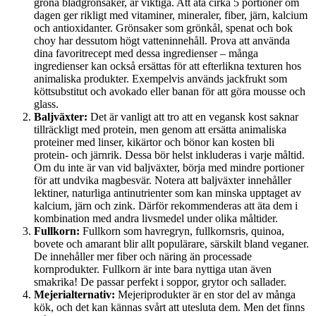
gröna bladgrönsaker, är viktiga. Att äta cirka 5 portioner om
dagen ger rikligt med vitaminer, mineraler, fiber, järn, kalcium
och antioxidanter. Grönsaker som grönkål, spenat och bok
choy har dessutom högt vatteninnehåll. Prova att använda
dina favoritrecept med dessa ingredienser – många
ingredienser kan också ersättas för att efterlikna texturen hos
animaliska produkter. Exempelvis används jackfrukt som
köttsubstitut och avokado eller banan för att göra mousse och
glass.
Baljväxter:
Det är vanligt att tro att en vegansk kost saknar
tillräckligt med protein, men genom att ersätta animaliska
proteiner med linser, kikärtor och bönor kan kosten bli
protein- och järnrik. Dessa bör helst inkluderas i varje måltid.
Om du inte är van vid baljväxter, börja med mindre portioner
för att undvika magbesvär. Notera att baljväxter innehåller
lektiner, naturliga antinutrienter som kan minska upptaget av
kalcium, järn och zink. Därför rekommenderas att äta dem i
kombination med andra livsmedel under olika måltider.
Fullkorn:
Fullkorn som havregryn, fullkornsris, quinoa,
bovete och amarant blir allt populärare, särskilt bland veganer.
De innehåller mer fiber och näring än processade
kornprodukter. Fullkorn är inte bara nyttiga utan även
smakrika! De passar perfekt i soppor, grytor och sallader.
Mejerialternativ:
Mejeriprodukter är en stor del av många
kök, och det kan kännas svårt att utesluta dem. Men det finns