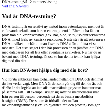
DNA-testning
2
minuters läsning
Vad är DNA-test?
Vad är DNA-testning?
DNA-testning är en relativt ny metod inom vetenskapen, men det är
en lovande teknik som har en enorm potential. Efter att ha fått ett
prov från din kroppsvävnad (t.ex. hår, blod, saliv) isolerar teknikerna
DNA:t med hjälp av kemiska reaktioner. Nästa steg är att sekvensera
DNA:t, vilket innebär att man läser av DNA:t för att hitta vissa
mönster. Det sista steget i den här processen är att jämföra ditt DNA
med databasen för att leta efter eventuella avvikelser. Nu när du är
bekant med DNA-testning, låt oss se hur denna teknik kan hjälpa
dig med din diet.
Hur kan DNA-test hjälpa dig med din kost?
Vid första anblicken kan förhållandet mellan ditt DNA och den mat
du äter verka vagt. Men DNA är det som gör dig till den du är, och
därför är det logiskt att inte alla matsmältningssystem hanterar mat
på samma sätt. Till exempel skiljer sig sättet vi metaboliserar mat
från person till person, beroende på deras basala metaboliska
hastighet (BMR). Dessutom är förhållandet mellan
makronäringsämnena (t.ex. kolhydrater, fett och protein) som gör