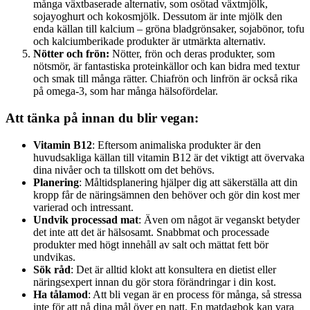
många växtbaserade alternativ, som osötad växtmjölk,
sojayoghurt och kokosmjölk. Dessutom är inte mjölk den
enda källan till kalcium – gröna bladgrönsaker, sojabönor, tofu
och kalciumberikade produkter är utmärkta alternativ.
Nötter och frön:
Nötter, frön och deras produkter, som
nötsmör, är fantastiska proteinkällor och kan bidra med textur
och smak till många rätter. Chiafrön och linfrön är också rika
på omega-3, som har många hälsofördelar.
Att tänka på innan du blir vegan:
Vitamin B12
: Eftersom animaliska produkter är den
huvudsakliga källan till vitamin B12 är det viktigt att övervaka
dina nivåer och ta tillskott om det behövs.
Planering
: Måltidsplanering hjälper dig att säkerställa att din
kropp får de näringsämnen den behöver och gör din kost mer
varierad och intressant.
Undvik processad mat
: Även om något är veganskt betyder
det inte att det är hälsosamt. Snabbmat och processade
produkter med högt innehåll av salt och mättat fett bör
undvikas.
Sök råd
: Det är alltid klokt att konsultera en dietist eller
näringsexpert innan du gör stora förändringar i din kost.
Ha tålamod
: Att bli vegan är en process för många, så stressa
inte för att nå dina mål över en natt. En matdagbok kan vara