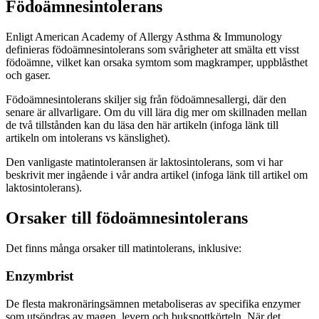
Födoämnesintolerans
Enligt American Academy of Allergy Asthma & Immunology
definieras födoämnesintolerans som svårigheter att smälta ett visst
födoämne, vilket kan orsaka symtom som magkramper, uppblåsthet
och gaser.
Födoämnesintolerans skiljer sig från födoämnesallergi, där den
senare är allvarligare. Om du vill lära dig mer om skillnaden mellan
de två tillstånden kan du läsa den här artikeln (infoga länk till
artikeln om intolerans vs känslighet).
Den vanligaste matintoleransen är laktosintolerans, som vi har
beskrivit mer ingående i vår andra artikel (infoga länk till artikel om
laktosintolerans).
Orsaker till födoämnesintolerans
Det finns många orsaker till matintolerans, inklusive:
Enzymbrist
De flesta makronäringsämnen metaboliseras av specifika enzymer
som utsöndras av magen, levern och bukspottkörteln. När det