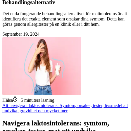
Behandlingsalternativ
Det enda fungerande behandlingsalternativet för matintolerans är att
identifiera det exakta element som orsakar dina symtom. Detta kan
göras genom allergitester på en klinik eller i ditt hem.
September 19, 2024
Hälsa
5
minuters läsning
Att navigera i laktosintolerans: Symtom, orsaker, tester, livsmedel att
undvika, graviditet och mycket mer
Navigera laktosintolerans: symtom,
orsaker, tester, mat att undvika,