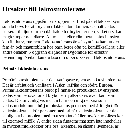
Orsaker till laktosintolerans
Laktosintolerans uppstår när kroppen har brist på det laktasenzym
som behövs för att bryta ner laktos i tunntarmen. Osmält laktos
passerar till tjocktarmen där bakterier bryter ner den, vilket orsakar
magkramper och diarré. Att minska eller eliminera laktos i kosten
kan lindra symtomen. Laktosintolerans är sällsynt hos barn under
fem år, och magproblem hos barn beror ofta på komjölksallergi eller
andra orsaker. Noggrann diagnos är avgörande för effektiv
behandling. Nedan kan du läsa om olika orsaker till laktosintolerans.
Primär laktosintolerans
Primär laktosintolerans är den vanligaste typen av laktosintolerans.
Det är ärftligt och vanligare i Asien, Afrika och södra Europa.
Primär laktosintolerans beror på minskad produktion av enzymet
laktas som behövs för att bryta ner mjölksocker, även känt som
laktos. Det är vanligtvis mellan barn och unga vuxna som
laktasproduktionen börjar minska hos personer med ärftlighet för
laktosintolerans. För personer med primär laktosintolerans är det
vanligt att ha problem med mat som innehåller mycket mjölksocker,
till exempel mjölk. Å andra sidan fungerar mat som inte innehåller
så mycket mjölksocker ofta bra. Exempel på sådana livsmedel är