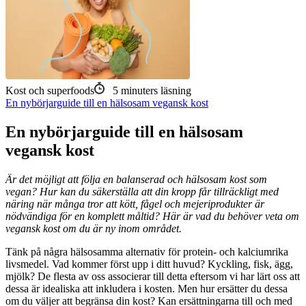
Kost och superfoods
5
minuters läsning
En nybörjarguide till en hälsosam vegansk kost
En nybörjarguide till en hälsosam
vegansk kost
Är det möjligt att följa en balanserad och hälsosam kost som
vegan? Hur kan du säkerställa att din kropp får tillräckligt med
näring när många tror att kött, fågel och mejeriprodukter är
nödvändiga för en komplett måltid? Här är vad du behöver veta om
vegansk kost om du är ny inom området.
Tänk på några hälsosamma alternativ för protein- och kalciumrika
livsmedel. Vad kommer först upp i ditt huvud? Kyckling, fisk, ägg,
mjölk? De flesta av oss associerar till detta eftersom vi har lärt oss att
dessa är idealiska att inkludera i kosten. Men hur ersätter du dessa
om du väljer att begränsa din kost? Kan ersättningarna till och med