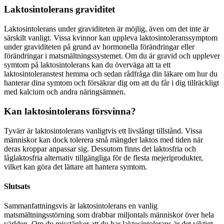
Laktosintolerans graviditet
Laktosintolerans under graviditeten är möjlig, även om det inte är
särskilt vanligt. Vissa kvinnor kan uppleva laktosintoleranssymptom
under graviditeten på grund av hormonella förändringar eller
förändringar i matsmältningssystemet. Om du är gravid och upplever
symtom på laktosintolerans kan du överväga att ta ett
laktosintoleranstest hemma och sedan rådfråga din läkare om hur du
hanterar dina symtom och försäkrar dig om att du får i dig tillräckligt
med kalcium och andra näringsämnen.
Kan laktosintolerans försvinna?
Tyvärr är laktosintolerans vanligtvis ett livslångt tillstånd. Vissa
människor kan dock tolerera små mängder laktos med tiden när
deras kroppar anpassar sig. Dessutom finns det laktosfria och
låglaktosfria alternativ tillgängliga för de flesta mejeriprodukter,
vilket kan göra det lättare att hantera symtom.
Slutsats
Sammanfattningsvis är laktosintolerans en vanlig
matsmältningsstörning som drabbar miljontals människor över hela
världen. Om du misstänker att du har laktosintolerans är det viktigt