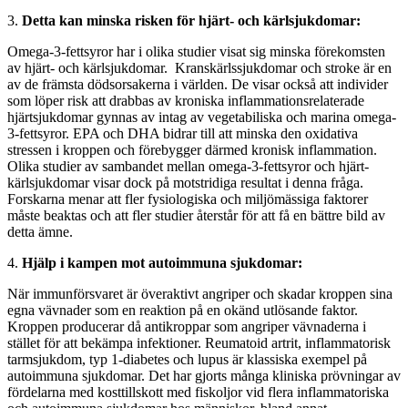
3.
Detta kan minska risken för hjärt- och kärlsjukdomar:
Omega-3-fettsyror har i olika studier visat sig minska förekomsten
av hjärt- och kärlsjukdomar. Kranskärlssjukdomar och stroke är en
av de främsta dödsorsakerna i världen. De visar också att individer
som löper risk att drabbas av kroniska inflammationsrelaterade
hjärtsjukdomar gynnas av intag av vegetabiliska och marina omega-
3-fettsyror. EPA och DHA bidrar till att minska den oxidativa
stressen i kroppen och förebygger därmed kronisk inflammation.
Olika studier av sambandet mellan omega-3-fettsyror och hjärt-
kärlsjukdomar visar dock på motstridiga resultat i denna fråga.
Forskarna menar att fler fysiologiska och miljömässiga faktorer
måste beaktas och att fler studier återstår för att få en bättre bild av
detta ämne.
4.
Hjälp i kampen mot autoimmuna sjukdomar:
När immunförsvaret är överaktivt angriper och skadar kroppen sina
egna vävnader som en reaktion på en okänd utlösande faktor.
Kroppen producerar då antikroppar som angriper vävnaderna i
stället för att bekämpa infektioner. Reumatoid artrit, inflammatorisk
tarmsjukdom, typ 1-diabetes och lupus är klassiska exempel på
autoimmuna sjukdomar. Det har gjorts många kliniska prövningar av
fördelarna med kosttillskott med fiskoljor vid flera inflammatoriska