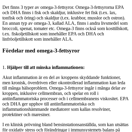
Det finns 3 typer av omega-3-fettsyror. Omega-3-fettsyrorna EPA
och DHA finns i fisk och skaldjur, inklusive fet fisk (t.ex. lax,
tonfisk och öring) och skaldjur (t.ex. krabbor, musslor och ostron).
En annan typ av omega-3, kallad ALA, finns i andra livsmedel som
broccoli, spenat, tomater etc. Omega-3 finns också som kosttillskott,
t.ex. fiskoljetillskott som innehåller EPA och DHA och
linfröoljetillskott som innehåller ALA.
Fördelar med omega-3-fettsyror
1.
Hjälper till att minska inflammationen:
Akut inflammation är en del av kroppens skyddande funktioner,
men kronisk, överdriven eller okontrollerad inflammation kan leda
till många hälsoproblem. Omega-3-fettsyror ingår i många delar av
kroppen, inklusive cellmembran, och spelar en roll i
antiinflammatoriska processer och i cellmembranens viskositet. EPA
och DHA ger upphov till antiinflammatoriska och
inflammationshämmande mediatorer som kallas resolviner,
protektiner och maresiner.
I en klinisk prövning bland bensinstationsanställda, som kan utsättas
för oxidativ stress och förändringar i immunsystemets balans på