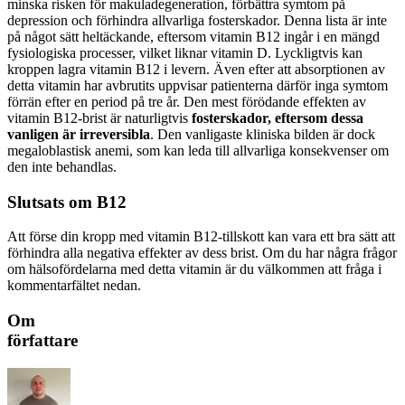
minska risken för makuladegeneration, förbättra symtom på
depression och förhindra allvarliga fosterskador. Denna lista är inte
på något sätt heltäckande, eftersom vitamin B12 ingår i en mängd
fysiologiska processer, vilket liknar vitamin D. Lyckligtvis kan
kroppen lagra vitamin B12 i levern. Även efter att absorptionen av
detta vitamin har avbrutits uppvisar patienterna därför inga symtom
förrän efter en period på tre år. Den mest förödande effekten av
vitamin B12-brist är naturligtvis
fosterskador, eftersom dessa
vanligen är irreversibla
. Den vanligaste kliniska bilden är dock
megaloblastisk anemi, som kan leda till allvarliga konsekvenser om
den inte behandlas.
Slutsats om B12
Att förse din kropp med vitamin B12-tillskott kan vara ett bra sätt att
förhindra alla negativa effekter av dess brist. Om du har några frågor
om hälsofördelarna med detta vitamin är du välkommen att fråga i
kommentarfältet nedan.
Om
författare