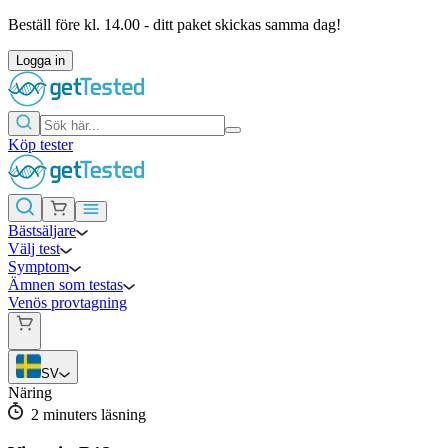
Beställ före kl. 14.00 - ditt paket skickas samma dag!
Logga in
Köp tester
Bästsäljare
Välj test
Symptom
Ämnen som testas
Venös provtagning
SV
Näring
2
minuters läsning