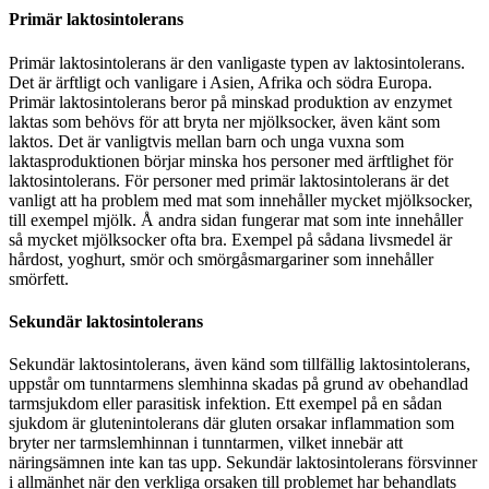
Primär laktosintolerans
Primär laktosintolerans är den vanligaste typen av laktosintolerans.
Det är ärftligt och vanligare i Asien, Afrika och södra Europa.
Primär laktosintolerans beror på minskad produktion av enzymet
laktas som behövs för att bryta ner mjölksocker, även känt som
laktos. Det är vanligtvis mellan barn och unga vuxna som
laktasproduktionen börjar minska hos personer med ärftlighet för
laktosintolerans. För personer med primär laktosintolerans är det
vanligt att ha problem med mat som innehåller mycket mjölksocker,
till exempel mjölk. Å andra sidan fungerar mat som inte innehåller
så mycket mjölksocker ofta bra. Exempel på sådana livsmedel är
hårdost, yoghurt, smör och smörgåsmargariner som innehåller
smörfett.
Sekundär laktosintolerans
Sekundär laktosintolerans, även känd som tillfällig laktosintolerans,
uppstår om tunntarmens slemhinna skadas på grund av obehandlad
tarmsjukdom eller parasitisk infektion. Ett exempel på en sådan
sjukdom är glutenintolerans där gluten orsakar inflammation som
bryter ner tarmslemhinnan i tunntarmen, vilket innebär att
näringsämnen inte kan tas upp. Sekundär laktosintolerans försvinner
i allmänhet när den verkliga orsaken till problemet har behandlats