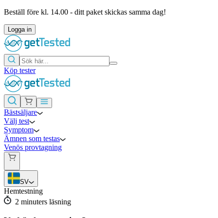
Beställ före kl. 14.00 - ditt paket skickas samma dag!
Logga in
Köp tester
Bästsäljare
Välj test
Symptom
Ämnen som testas
Venös provtagning
SV
Hemtestning
2
minuters läsning