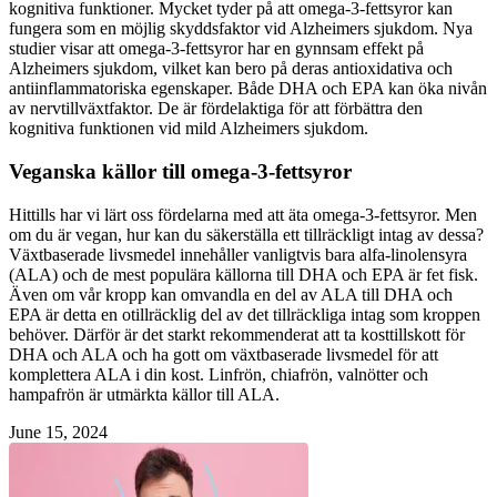
kognitiva funktioner. Mycket tyder på att omega-3-fettsyror kan
fungera som en möjlig skyddsfaktor vid Alzheimers sjukdom. Nya
studier visar att omega-3-fettsyror har en gynnsam effekt på
Alzheimers sjukdom, vilket kan bero på deras antioxidativa och
antiinflammatoriska egenskaper. Både DHA och EPA kan öka nivån
av nervtillväxtfaktor. De är fördelaktiga för att förbättra den
kognitiva funktionen vid mild Alzheimers sjukdom.
Veganska källor till omega-3-fettsyror
Hittills har vi lärt oss fördelarna med att äta omega-3-fettsyror. Men
om du är vegan, hur kan du säkerställa ett tillräckligt intag av dessa?
Växtbaserade livsmedel innehåller vanligtvis bara alfa-linolensyra
(ALA) och de mest populära källorna till DHA och EPA är fet fisk.
Även om vår kropp kan omvandla en del av ALA till DHA och
EPA är detta en otillräcklig del av det tillräckliga intag som kroppen
behöver. Därför är det starkt rekommenderat att ta kosttillskott för
DHA och ALA och ha gott om växtbaserade livsmedel för att
komplettera ALA i din kost. Linfrön, chiafrön, valnötter och
hampafrön är utmärkta källor till ALA.
June 15, 2024