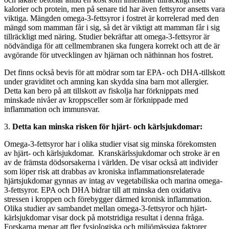
kalorier och protein, men på senare tid har även fettsyror ansetts vara
viktiga. Mängden omega-3-fettsyror i fostret är korrelerad med den
mängd som mamman får i sig, så det är viktigt att mamman får i sig
tillräckligt med näring. Studier bekräftar att omega-3-fettsyror är
nödvändiga för att cellmembranen ska fungera korrekt och att de är
avgörande för utvecklingen av hjärnan och näthinnan hos fostret.
Det finns också bevis för att mödrar som tar EPA- och DHA-tillskott
under graviditet och amning kan skydda sina barn mot allergier.
Detta kan bero på att tillskott av fiskolja har förknippats med
minskade nivåer av kroppsceller som är förknippade med
inflammation och immunsvar.
3.
Detta kan minska risken för hjärt- och kärlsjukdomar:
Omega-3-fettsyror har i olika studier visat sig minska förekomsten
av hjärt- och kärlsjukdomar. Kranskärlssjukdomar och stroke är en
av de främsta dödsorsakerna i världen. De visar också att individer
som löper risk att drabbas av kroniska inflammationsrelaterade
hjärtsjukdomar gynnas av intag av vegetabiliska och marina omega-
3-fettsyror. EPA och DHA bidrar till att minska den oxidativa
stressen i kroppen och förebygger därmed kronisk inflammation.
Olika studier av sambandet mellan omega-3-fettsyror och hjärt-
kärlsjukdomar visar dock på motstridiga resultat i denna fråga.
Forskarna menar att fler fysiologiska och miljömässiga faktorer