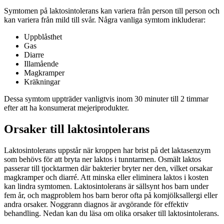
Symtomen på laktosintolerans kan variera från person till person och
kan variera från mild till svår. Några vanliga symtom inkluderar:
Uppblåsthet
Gas
Diarre
Illamående
Magkramper
Kräkningar
Dessa symtom uppträder vanligtvis inom 30 minuter till 2 timmar
efter att ha konsumerat mejeriprodukter.
Orsaker till laktosintolerans
Laktosintolerans uppstår när kroppen har brist på det laktasenzym
som behövs för att bryta ner laktos i tunntarmen. Osmält laktos
passerar till tjocktarmen där bakterier bryter ner den, vilket orsakar
magkramper och diarré. Att minska eller eliminera laktos i kosten
kan lindra symtomen. Laktosintolerans är sällsynt hos barn under
fem år, och magproblem hos barn beror ofta på komjölksallergi eller
andra orsaker. Noggrann diagnos är avgörande för effektiv
behandling. Nedan kan du läsa om olika orsaker till laktosintolerans.