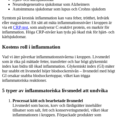
Neurodegenerativa sjukdomar som Alzheimers
Autoimmuna sjukdomar som lupus och Crohns sjukdom
Symtom på kronisk inflammation kan vara feber, trötthet, ledvärk
eller magsmärtor. Ett sätt att mäta inflammationsnivåer i kroppen är
via ett
CRP-test
, som analyserar C-reaktivt protein, en markör för
inflammation. Höga CRP-nivåer kan tyda på ökad risk för hjärt- och
kärlsjukdomar.
Kostens roll i inflammation
Vad vi äter påverkar inflammationsnivåerna i kroppen. Livsmedel
som är rika på mättade fetter, transfetter och har högt glykemiskt
index kan bidra till ökad inflammation. Glykemiskt index (GI) mäter
hur snabbt ett livsmedel höjer blodsockernivån – livsmedel med högt
GI orsakar snabba blodsockertoppar, vilket kan trigga
inflammatoriska reaktioner.
5 typer av inflammatoriska livsmedel att undvika
Processat kött och bearbetade livsmedel
Livsmedel som bacon, korv och färdigrätter innehåller
tillsatser som salt, fett och konserveringsmedel, vilket ökar
inflammationen i kroppen. Förpackade produkter som