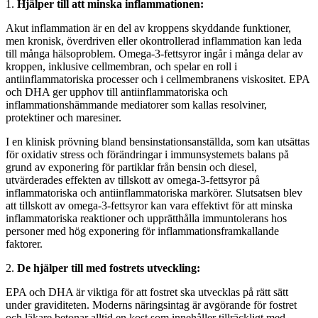
1.
Hjälper till att minska inflammationen:
Akut inflammation är en del av kroppens skyddande funktioner,
men kronisk, överdriven eller okontrollerad inflammation kan leda
till många hälsoproblem. Omega-3-fettsyror ingår i många delar av
kroppen, inklusive cellmembran, och spelar en roll i
antiinflammatoriska processer och i cellmembranens viskositet. EPA
och DHA ger upphov till antiinflammatoriska och
inflammationshämmande mediatorer som kallas resolviner,
protektiner och maresiner.
I en klinisk prövning bland bensinstationsanställda, som kan utsättas
för oxidativ stress och förändringar i immunsystemets balans på
grund av exponering för partiklar från bensin och diesel,
utvärderades effekten av tillskott av omega-3-fettsyror på
inflammatoriska och antiinflammatoriska markörer. Slutsatsen blev
att tillskott av omega-3-fettsyror kan vara effektivt för att minska
inflammatoriska reaktioner och upprätthålla immuntolerans hos
personer med hög exponering för inflammationsframkallande
faktorer.
2.
De hjälper till med fostrets utveckling:
EPA och DHA är viktiga för att fostret ska utvecklas på rätt sätt
under graviditeten. Moderns näringsintag är avgörande för fostret
och läkare betonar alltid en kost som innehåller tillräckligt med