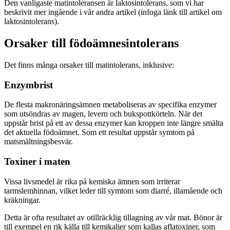
Den vanligaste matintoleransen är laktosintolerans, som vi har
beskrivit mer ingående i vår andra artikel (infoga länk till artikel om
laktosintolerans).
Orsaker till födoämnesintolerans
Det finns många orsaker till matintolerans, inklusive:
Enzymbrist
De flesta makronäringsämnen metaboliseras av specifika enzymer
som utsöndras av magen, levern och bukspottkörteln. När det
uppstår brist på ett av dessa enzymer kan kroppen inte längre smälta
det aktuella födoämnet. Som ett resultat uppstår symtom på
matsmältningsbesvär.
Toxiner i maten
Vissa livsmedel är rika på kemiska ämnen som irriterar
tarmslemhinnan, vilket leder till symtom som diarré, illamående och
kräkningar.
Detta är ofta resultatet av otillräcklig tillagning av vår mat. Bönor är
till exempel en rik källa till kemikalier som kallas aflatoxiner, som