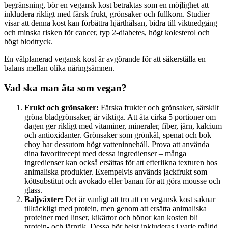
begränsning, bör en vegansk kost betraktas som en möjlighet att
inkludera rikligt med färsk frukt, grönsaker och fullkorn. Studier
visar att denna kost kan förbättra hjärthälsan, bidra till viktnedgång
och minska risken för cancer, typ 2-diabetes, högt kolesterol och
högt blodtryck.
En välplanerad vegansk kost är avgörande för att säkerställa en
balans mellan olika näringsämnen.
Vad ska man äta som vegan?
Frukt och grönsaker:
Färska frukter och grönsaker, särskilt
gröna bladgrönsaker, är viktiga. Att äta cirka 5 portioner om
dagen ger rikligt med vitaminer, mineraler, fiber, järn, kalcium
och antioxidanter. Grönsaker som grönkål, spenat och bok
choy har dessutom högt vatteninnehåll. Prova att använda
dina favoritrecept med dessa ingredienser – många
ingredienser kan också ersättas för att efterlikna texturen hos
animaliska produkter. Exempelvis används jackfrukt som
köttsubstitut och avokado eller banan för att göra mousse och
glass.
Baljväxter:
Det är vanligt att tro att en vegansk kost saknar
tillräckligt med protein, men genom att ersätta animaliska
proteiner med linser, kikärtor och bönor kan kosten bli
protein- och järnrik. Dessa bör helst inkluderas i varje måltid.