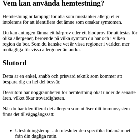
Vem kan använda hemtestning?
Hemtestning är lämpligt för alla som misstänker allergi eller
intolerans för att identifiera det ämne som orsakar symtomen.
Du kan antingen lämna ett hårprov eller ett blodprov för att testas för
olika allergener, beroende på vilka symtom du har och i vilken
region du bor. Som du kanske vet är vissa regioner i världen mer
mottagliga för vissa allergener än andra.
Slutord
Detta är en enkel, snabb och prisvärd teknik som kommer att
bespara dig en hel del besvär.
Dessutom har noggrannheten för hemtestning ökat under de senaste
åren, vilket ökar trovärdigheten.
När du har identifierat det allergen som utlöser ditt immunsystem
finns det tillvägagångssätt:
Uteslutningsterapi - du utesluter den specifika födan/ämnet
från din dagliga rutin.