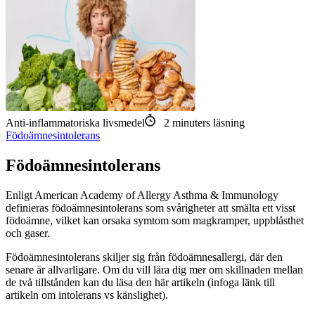
Anti-inflammatoriska livsmedel
2
minuters läsning
Födoämnesintolerans
Födoämnesintolerans
Enligt American Academy of Allergy Asthma & Immunology
definieras födoämnesintolerans som svårigheter att smälta ett visst
födoämne, vilket kan orsaka symtom som magkramper, uppblåsthet
och gaser.
Födoämnesintolerans skiljer sig från födoämnesallergi, där den
senare är allvarligare. Om du vill lära dig mer om skillnaden mellan
de två tillstånden kan du läsa den här artikeln (infoga länk till
artikeln om intolerans vs känslighet).