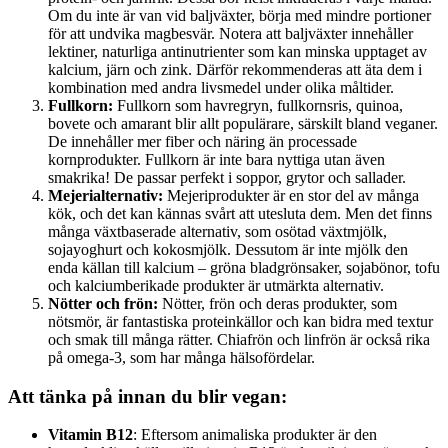
Om du inte är van vid baljväxter, börja med mindre portioner
för att undvika magbesvär. Notera att baljväxter innehåller
lektiner, naturliga antinutrienter som kan minska upptaget av
kalcium, järn och zink. Därför rekommenderas att äta dem i
kombination med andra livsmedel under olika måltider.
Fullkorn:
Fullkorn som havregryn, fullkornsris, quinoa,
bovete och amarant blir allt populärare, särskilt bland veganer.
De innehåller mer fiber och näring än processade
kornprodukter. Fullkorn är inte bara nyttiga utan även
smakrika! De passar perfekt i soppor, grytor och sallader.
Mejerialternativ:
Mejeriprodukter är en stor del av många
kök, och det kan kännas svårt att utesluta dem. Men det finns
många växtbaserade alternativ, som osötad växtmjölk,
sojayoghurt och kokosmjölk. Dessutom är inte mjölk den
enda källan till kalcium – gröna bladgrönsaker, sojabönor, tofu
och kalciumberikade produkter är utmärkta alternativ.
Nötter och frön:
Nötter, frön och deras produkter, som
nötsmör, är fantastiska proteinkällor och kan bidra med textur
och smak till många rätter. Chiafrön och linfrön är också rika
på omega-3, som har många hälsofördelar.
Att tänka på innan du blir vegan:
Vitamin B12
: Eftersom animaliska produkter är den