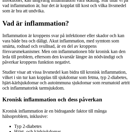
infektioner, kan långvarig inflammation vara skadlig. Här tittar vi på
vad inflammation är, hur det är kopplat till kost och vilka livsmedel
som är bra att undvika.
Vad är inflammation?
Inflammation är kroppens svar på infektioner eller skador och kan
vara både bra och dåligt. Akut inflammation, med symtom som
smärta, rodnad och svullnad, är en del av kroppens
försvarsmekanismer. Men om inflammationen blir kronisk kan den
leda till problem, eftersom den kvarstår längre än nödvändigt och
påverkar kroppens funktion negativt.
Studier visar att vissa livsmedel kan bidra till kronisk inflammation,
vilket i sin tur kan kopplas till sjukdomar som fetma, typ 2-diabetes,
hjärt-kärlsjukdomar och autoimmuna sjukdomar som reumatoid artrit
och inflammatorisk tarmsjukdom.
Kronisk inflammation och dess påverkan
Kronisk inflammation är en bidragande faktor till många
hälsoproblem, inklusive:
Typ 2-diabetes
Hjärt- och kärlsjukdomar