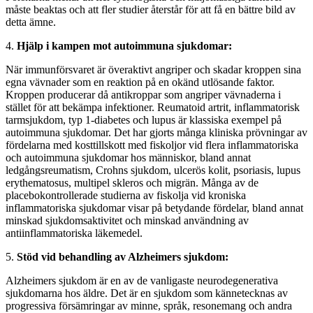
måste beaktas och att fler studier återstår för att få en bättre bild av
detta ämne.
4.
Hjälp i kampen mot autoimmuna sjukdomar:
När immunförsvaret är överaktivt angriper och skadar kroppen sina
egna vävnader som en reaktion på en okänd utlösande faktor.
Kroppen producerar då antikroppar som angriper vävnaderna i
stället för att bekämpa infektioner. Reumatoid artrit, inflammatorisk
tarmsjukdom, typ 1-diabetes och lupus är klassiska exempel på
autoimmuna sjukdomar. Det har gjorts många kliniska prövningar av
fördelarna med kosttillskott med fiskoljor vid flera inflammatoriska
och autoimmuna sjukdomar hos människor, bland annat
ledgångsreumatism, Crohns sjukdom, ulcerös kolit, psoriasis, lupus
erythematosus, multipel skleros och migrän. Många av de
placebokontrollerade studierna av fiskolja vid kroniska
inflammatoriska sjukdomar visar på betydande fördelar, bland annat
minskad sjukdomsaktivitet och minskad användning av
antiinflammatoriska läkemedel.
5.
Stöd vid behandling av Alzheimers sjukdom:
Alzheimers sjukdom är en av de vanligaste neurodegenerativa
sjukdomarna hos äldre. Det är en sjukdom som kännetecknas av
progressiva försämringar av minne, språk, resonemang och andra