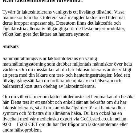
Kan laktosintolerans försvinna?
Tyvärr är laktosintolerans vanligtvis ett livslångt tillstånd. Vissa
människor kan dock tolerera små mängder laktos med tiden när
deras kroppar anpassar sig. Dessutom finns det laktosfria och
låglaktosfria alternativ tillgängliga för de flesta mejeriprodukter,
vilket kan göra det lättare att hantera symtom.
Slutsats
Sammanfattningsvis är laktosintolerans en vanlig
matsmältningsstörning som drabbar miljontals människor över hela
världen. Om du misstänker att du har laktosintolerans är det viktigt
att prata med din läkare om test- och hanteringsstrategier. Med rätt
tillvägagångssätt kan du fortfarande njuta av en hälsosam och
balanserad kost utan obehag av laktosintolerans.
Om du vill veta mer om laktosintoleranstestet hemma kan du besöka
här. Detta test är ett snabbt och enkelt sätt att bekräfta om du har
laktosintolerans, så att du kan vidta åtgärder för att hantera dina
symtom och förbättra din allmänna hälsa. Du kan också ha en
livechatt med vår medicinska expert via GetTested.co.uk mellan
9:00 – 15:00 CET om du har fler frågor om laktosintolerans eller
andra hälsoproblem.