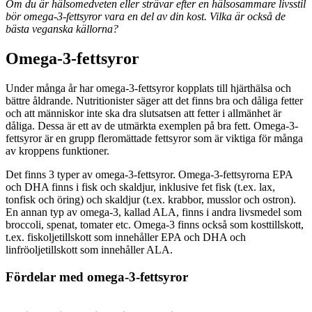
Om du är hälsomedveten eller strävar efter en hälsosammare livsstil
bör omega-3-fettsyror vara en del av din kost. Vilka är också de
bästa veganska källorna?
Omega-3-fettsyror
Under många år har omega-3-fettsyror kopplats till hjärthälsa och
bättre åldrande. Nutritionister säger att det finns bra och dåliga fetter
och att människor inte ska dra slutsatsen att fetter i allmänhet är
dåliga. Dessa är ett av de utmärkta exemplen på bra fett. Omega-3-
fettsyror är en grupp fleromättade fettsyror som är viktiga för många
av kroppens funktioner.
Det finns 3 typer av omega-3-fettsyror. Omega-3-fettsyrorna EPA
och DHA finns i fisk och skaldjur, inklusive fet fisk (t.ex. lax,
tonfisk och öring) och skaldjur (t.ex. krabbor, musslor och ostron).
En annan typ av omega-3, kallad ALA, finns i andra livsmedel som
broccoli, spenat, tomater etc. Omega-3 finns också som kosttillskott,
t.ex. fiskoljetillskott som innehåller EPA och DHA och
linfröoljetillskott som innehåller ALA.
Fördelar med omega-3-fettsyror