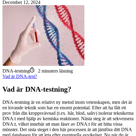
December 12, 2024
DNA-testning
2
minuters läsning
Vad är DNA-test?
Vad är DNA-testning?
DNA-testning är en relativt ny metod inom vetenskapen, men det är
en lovande teknik som har en enorm potential. Efter att ha fått ett
prov från din kroppsvävnad (t.ex. hår, blod, saliv) isolerar teknikerna
DNA:t med hjälp av kemiska reaktioner. Nästa steg är att sekvensera
DNA:t, vilket innebär att man läser av DNA:t för att hitta vissa
mönster. Det sista steget i den här processen är att jämföra ditt DNA
med databasen för att leta efter eventuella avvikelser. Nu när du är