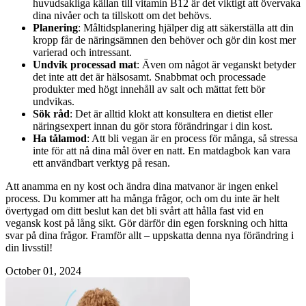
huvudsakliga källan till vitamin B12 är det viktigt att övervaka
dina nivåer och ta tillskott om det behövs.
Planering
: Måltidsplanering hjälper dig att säkerställa att din
kropp får de näringsämnen den behöver och gör din kost mer
varierad och intressant.
Undvik processad mat
: Även om något är veganskt betyder
det inte att det är hälsosamt. Snabbmat och processade
produkter med högt innehåll av salt och mättat fett bör
undvikas.
Sök råd
: Det är alltid klokt att konsultera en dietist eller
näringsexpert innan du gör stora förändringar i din kost.
Ha tålamod
: Att bli vegan är en process för många, så stressa
inte för att nå dina mål över en natt. En matdagbok kan vara
ett användbart verktyg på resan.
Att anamma en ny kost och ändra dina matvanor är ingen enkel
process. Du kommer att ha många frågor, och om du inte är helt
övertygad om ditt beslut kan det bli svårt att hålla fast vid en
vegansk kost på lång sikt. Gör därför din egen forskning och hitta
svar på dina frågor. Framför allt – uppskatta denna nya förändring i
din livsstil!
October 01, 2024