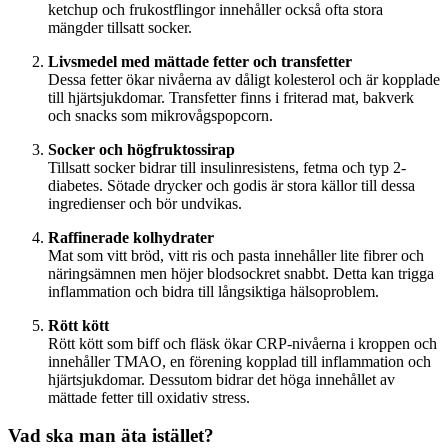
ketchup och frukostflingor innehåller också ofta stora
mängder tillsatt socker.
Livsmedel med mättade fetter och transfetter
Dessa fetter ökar nivåerna av dåligt kolesterol och är kopplade
till hjärtsjukdomar. Transfetter finns i friterad mat, bakverk
och snacks som mikrovågspopcorn.
Socker och högfruktossirap
Tillsatt socker bidrar till insulinresistens, fetma och typ 2-
diabetes. Sötade drycker och godis är stora källor till dessa
ingredienser och bör undvikas.
Raffinerade kolhydrater
Mat som vitt bröd, vitt ris och pasta innehåller lite fibrer och
näringsämnen men höjer blodsockret snabbt. Detta kan trigga
inflammation och bidra till långsiktiga hälsoproblem.
Rött kött
Rött kött som biff och fläsk ökar CRP-nivåerna i kroppen och
innehåller TMAO, en förening kopplad till inflammation och
hjärtsjukdomar. Dessutom bidrar det höga innehållet av
mättade fetter till oxidativ stress.
Vad ska man äta istället?