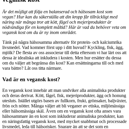
Är det möjligt att följa en balanserad och hälsosam kost som
vegan? Hur kan du säkerställa att din kropp får tillräckligt med
näring när många tror att kött, fågel och mejeriprodukter är
nödvändiga för en komplett måltid? Här är vad du behöver veta om
vegansk kost om du är ny inom området.
Tänk på några hälsosamma alternativ för protein- och kalciumrika
livsmedel. Vad kommer först upp i ditt huvud? Kyckling, fisk, ägg,
mjölk? De flesta av oss associerar till detta eftersom vi har lärt oss att
dessa är idealiska att inkludera i kosten. Men hur ersätter du dessa
om du väljer att begränsa din kost? Kan ersättningarna till och med
vara bättre? Låt oss titta närmare.
Vad är en vegansk kost?
En vegansk kost innebär att man undviker alla animaliska produkter
och deras derivat. Kött, fågel, fisk, mejeriprodukter, ägg och honung
utesluts. Istället utgörs basen av fullkorn, frukt, grönsaker, baljväxter,
frön och nötter. Många väljer att bli veganer av etiska, miljömässiga
eller hälsomässiga skäl. Även om en vegansk kost ofta anses vara
hälsosammare än en kost som inkluderar animaliska produkter, kan
en näringsfattig vegansk kost, med mycket snabbmat och processade
livsmedel, leda till hälsorisker. Snarare än att se det som en