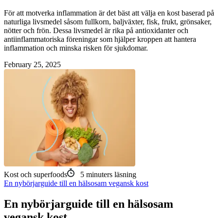
För att motverka inflammation är det bäst att välja en kost baserad på
naturliga livsmedel såsom fullkorn, baljväxter, fisk, frukt, grönsaker,
nötter och frön. Dessa livsmedel är rika på antioxidanter och
antiinflammatoriska föreningar som hjälper kroppen att hantera
inflammation och minska risken för sjukdomar.
February 25, 2025
Kost och superfoods
5
minuters läsning
En nybörjarguide till en hälsosam vegansk kost
En nybörjarguide till en hälsosam
vegansk kost