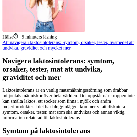
Hälsa
5
minuters läsning
Att navigera i laktosintolerans: Symtom, orsaker, tester, livsmedel att
undvika, graviditet och mycket mer
Navigera laktosintolerans: symtom,
orsaker, tester, mat att undvika,
graviditet och mer
Laktosintolerans är en vanlig matsmältningsstörning som drabbar
miljontals människor över hela världen. Det uppstår när kroppen inte
kan smälta laktos, ett socker som finns i mjölk och andra
mejeriprodukter. I det här blogginlägget kommer vi att diskutera
symtom, orsaker, tester, mat som ska undvikas och annan viktig
information relaterad till laktosintolerans.
Symtom på laktosintolerans