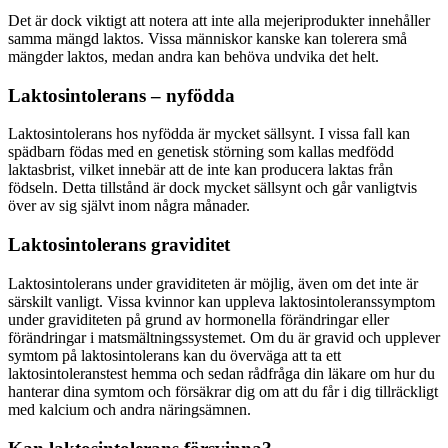
Det är dock viktigt att notera att inte alla mejeriprodukter innehåller
samma mängd laktos. Vissa människor kanske kan tolerera små
mängder laktos, medan andra kan behöva undvika det helt.
Laktosintolerans – nyfödda
Laktosintolerans hos nyfödda är mycket sällsynt. I vissa fall kan
spädbarn födas med en genetisk störning som kallas medfödd
laktasbrist, vilket innebär att de inte kan producera laktas från
födseln. Detta tillstånd är dock mycket sällsynt och går vanligtvis
över av sig självt inom några månader.
Laktosintolerans graviditet
Laktosintolerans under graviditeten är möjlig, även om det inte är
särskilt vanligt. Vissa kvinnor kan uppleva laktosintoleranssymptom
under graviditeten på grund av hormonella förändringar eller
förändringar i matsmältningssystemet. Om du är gravid och upplever
symtom på laktosintolerans kan du överväga att ta ett
laktosintoleranstest hemma och sedan rådfråga din läkare om hur du
hanterar dina symtom och försäkrar dig om att du får i dig tillräckligt
med kalcium och andra näringsämnen.